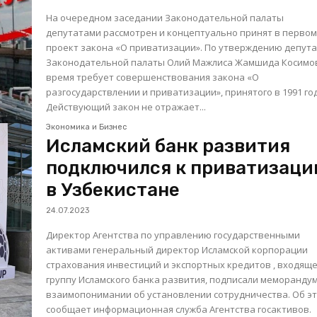
На очередном заседании Законодательной палаты
депутатами рассмотрен и концептуально принят в перво
проект закона «О приватизации». По утверждению депутата
Законодательной палаты Олий Мажлиса Жамшида Косимо
время требует совершенствования закона «О
разгосударствлении и приватизации», принятого в 1991 год
Действующий закон не отражает...
Экономика и Бизнес
Исламский банк развития
подключился к приватизаци
в Узбекистане
24.07.2023
Директор Агентства по управлению государственными
активами генеральный директор Исламской корпорации
страхования инвестиций и экспортных кредитов , входящ
группу Исламского банка развития, подписали меморандум
взаимопонимании об установлении сотрудничества. Об э
сообщает информационная служба Агентства госактивов.