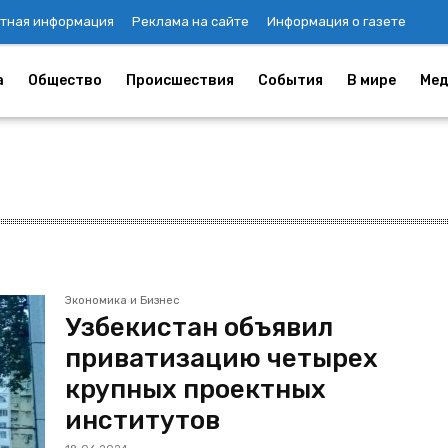
тная информация
Реклама на сайте
Информация о газете
а
Общество
Происшествия
События
В мире
Мед
Экономика и Бизнес
Узбекистан объявил
приватизацию четырех
крупных проектных
институтов