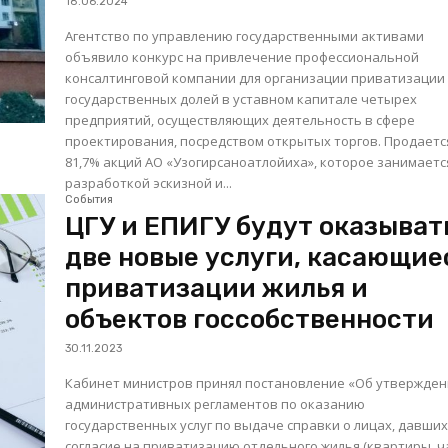
18.06.2024
Агентство по управлению государственными активами
объявило конкурс на привлечение профессиональной
консалтинговой компании для организации приватизации
государственных долей в уставном капитале четырех
предприятий, осуществляющих деятельность в сфере
проектирования, посредством открытых торгов. Продается
81,7% акций АО «Узогирсаноатлойиха», которое занимаетс
разработкой эскизной и...
События
ЦГУ и ЕПИГУ будут оказыват
две новые услуги, касающие
приватизации жилья и
объектов госсобственности
30.11.2023
Кабинет министров принял постановление «Об утвержде
административных регламентов по оказанию
государственных услуг по выдаче справки о лицах, давши
согласие на приватизацию отдельного жилья (квартиры, ч