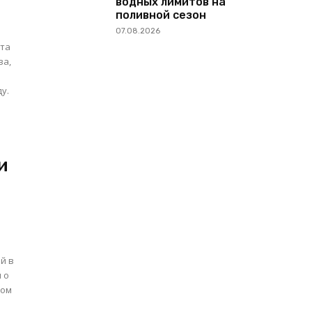
водных лимитов на
поливной сезон
м
07.08.2026
ва,
у.
и
ей в
 о
том