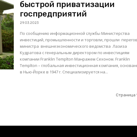
быстрой приватизации
госпредприятий
29.03.2023
По сообщению информационной службы Министерства
инвестиций, промышленности и торговли, прошли перего
министра внешнеэкономического ведомства Лазиза
Кудратова c генеральным директором по инвестициям
компании Franklin Templton Манражем Сехоном. Franklin
Templton – глобальная инвестиционная компания, основа
в Нью-Йорке в 1947 г. Специализируется на...
Страница 1