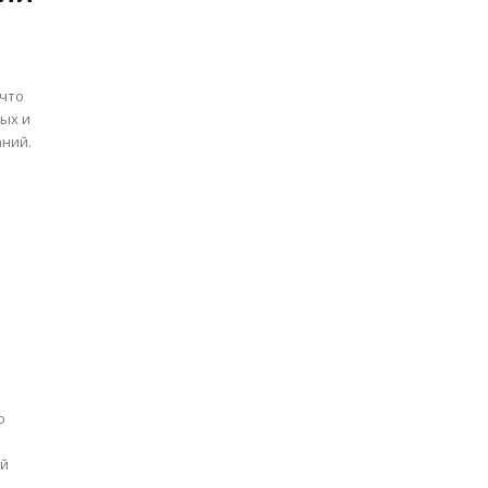
 что
ных и
ний.
о
ой