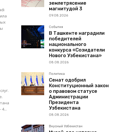
землетрясение
магнитудой 3
adi
09.08.2026
ных
События
ты
В Ташкенте наградили
победителей
национального
конкурса «Созидатели
Нового Узбекистана»
08.08.2026
Политика
Сенат одобрил
Конституционный закон
слуг.
о правовом статусе
е.
Администрации
Президента
Узбекистана
азахстана - 4...
08.08.2026
Вкусный Узбекистан