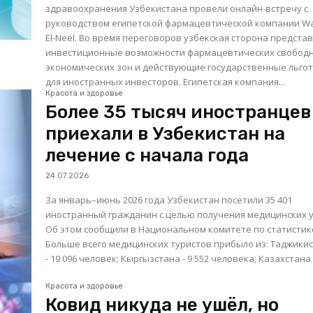
здравоохранения Узбекистана провели онлайн-встречу с
руководством египетской фармацевтической компании W
El-Neel. Во время переговоров узбекская сторона представила
инвестиционные возможности фармацевтических свобод
экономических зон и действующие государственные льго
для иностранных инвесторов. Египетская компания...
Красота и здоровье
Более 35 тысяч иностранцев
приехали в Узбекистан на
лечение с начала года
24.07.2026
За январь–июнь 2026 года Узбекистан посетили 35 401
иностранный гражданин с целью получения медицинских у
Об этом сообщили в Национальном комитете по статистик
Больше всего медицинских туристов прибыло из: Таджикистана
- 19 096 человек; Кыргызстана - 9 552 человека; К
Красота и здоровье
Ковид никуда не ушёл, но