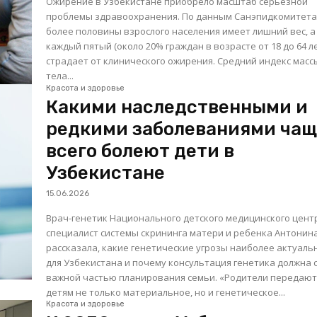
Ожирение в Узбекистане приобрело масштаб серьезной
проблемы здравоохранения. По данным Санэпидкомитета
более половины взрослого населения имеет лишний вес, а
каждый пятый (около 20% граждан в возрасте от 18 до 64 л
страдает от клинического ожирения. Средний индекс масс
тела...
Красота и здоровье
Какими наследственными и
редкими заболеваниями ча
всего болеют дети в
Узбекистане
15.06.2026
Врач-генетик Национального детского медицинского цент
специалист системы скрининга матери и ребенка Антонин
рассказала, какие генетические угрозы наиболее актуаль
для Узбекистана и почему консультация генетика должна 
важной частью планирования семьи. «Родители передают
детям не только материальное, но и генетическое...
Красота и здоровье