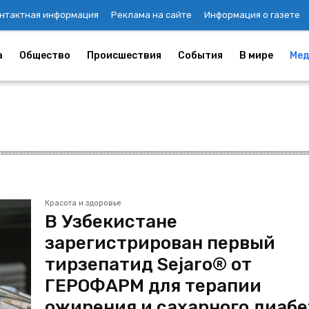
нтактная информация
Реклама на сайте
Информация о газете
а
Общество
Происшествия
События
В мире
Мед
Красота и здоровье
В Узбекистане
зарегистрирован первый
тирзепатид Sejaro® от
ГЕРОФАРМ для терапии
ожирения и сахарного диабе