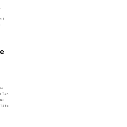
,
ет)
ы
ще
ра,
а Пак
ны
стать