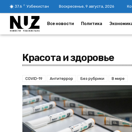
C
37.6
Узбекистан
Воскресенье, 9 августа, 2026
Ко
Все новости
Политика
Экономик
Красота и здоровье
COVID-19
Антитеррор
Без рубрики
В мире