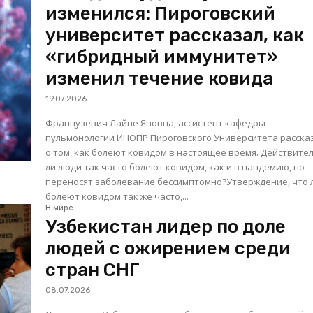
изменился: Пироговский
университет рассказал, как
«гибридный иммунитет»
изменил течение ковида
19.07.2026
Французевич Лайне Яновна, ассистент кафедры
пульмонологии ИНОПР Пироговского Университета расска
о том, как болеют ковидом в настоящее время. Действительно
ли люди так часто болеют ковидом, как и в пандемию, но
переносят заболевание бессимптомно?Утверждение, что
болеют ковидом так же часто,...
В мире
Узбекистан лидер по доле
людей с ожирением среди
стран СНГ
08.07.2026