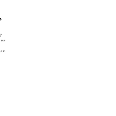
ь
ду
в на
а и
й