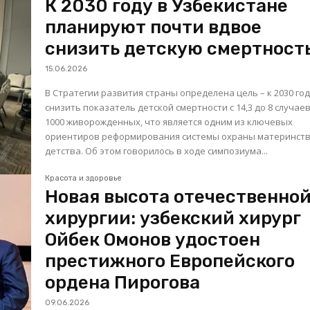
К 2030 году в Узбекистане
планируют почти вдвое
снизить детскую смертност
15.06.2026
В Стратегии развития страны определена цель – к 2030 го
снизить показатель детской смертности с 14,3 до 8 случае
1000 живорожденных, что является одним из ключевых
ориентиров реформирования системы охраны материнств
детства. Об этом говорилось в ходе симпозиума...
Красота и здоровье
Новая высота отечественно
хирургии: узбекский хирург
Ойбек Омонов удостоен
престижного Европейского
ордена Пирогова
09.06.2026