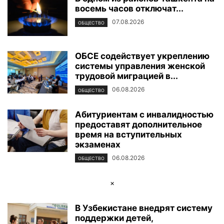
восемь часов отключат...
ФОТОРЕПОРТАЖ
ЦЕНТР ИСЛАМСКОЙ ЦИВИЛИЗАЦИИ
ЭКОЛОГИЯ
ЭКОНОМИКА И БИЗНЕС
07.08.2026
ОБЩЕСТВО
ОБСЕ содействует укреплению
системы управления женской
трудовой миграцией в...
06.08.2026
ОБЩЕСТВО
Абитуриентам с инвалидностью
предоставят дополнительное
время на вступительных
экзаменах
06.08.2026
ОБЩЕСТВО
×
В Узбекистане внедрят систему
поддержки детей,