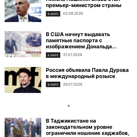
премьер-министром страны
ФОТОРЕПОРТАЖ
ЦЕНТР ИСЛАМСКОЙ ЦИВИЛИЗАЦИИ
ЭКОЛОГИЯ
ЭКОНОМИКА И БИЗНЕС
02.08.2026
В МИРЕ
В США начнут выдавать
памятные паспорта с
изображением Дональда...
31.07.2026
В МИРЕ
Россия объявила Павла Дурова
в международный розыск
29.07.2026
В МИРЕ
×
В Таджикистане на
законодательном уровне
ограничили ношение хиджабов,