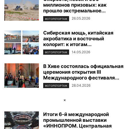
миллионов призовых: как
ФОТОРЕПОРТАЖ
ЦЕНТР ИСЛАМСКОЙ ЦИВИЛИЗАЦИИ
ЭКОЛОГИЯ
прошло экстремальное...
ЭКОНОМИКА И БИЗНЕС
26.05.2026
ФОТОРЕПОРТАЖ
Сибирская мощь, китайская
акробатика и восточный
колорит: к итогам...
14.05.2026
ФОТОРЕПОРТАЖ
В Хиве состоялась официальная
церемония открытия III
Международного фестиваля...
28.04.2026
ФОТОРЕПОРТАЖ
×
Итоги 6-й международной
промышленной выставки
«ИННОПРОМ. Центральная