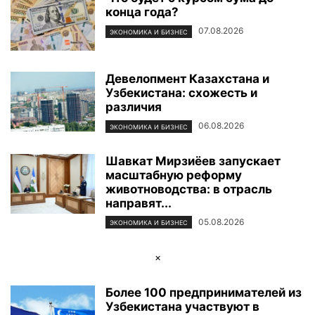
конца года?
ФОТОРЕПОРТАЖ
ЦЕНТР ИСЛАМСКОЙ ЦИВИЛИЗАЦИИ
ЭКОЛОГИЯ
ЭКОНОМИКА И БИЗНЕС
07.08.2026
ЭКОНОМИКА И БИЗНЕС
Девелопмент Казахстана и
Узбекистана: схожесть и
различия
06.08.2026
ЭКОНОМИКА И БИЗНЕС
Шавкат Мирзиёев запускает
масштабную реформу
животноводства: в отрасль
направят...
05.08.2026
ЭКОНОМИКА И БИЗНЕС
×
Более 100 предпринимателей из
Узбекистана участвуют в