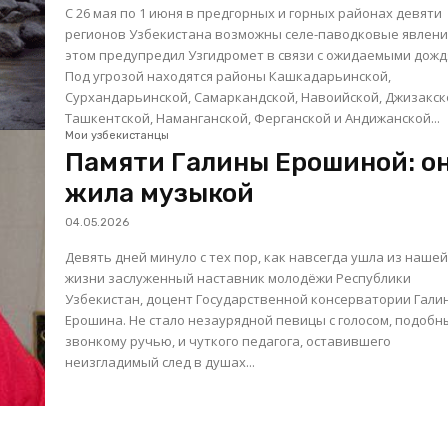
С 26 мая по 1 июня в предгорных и горных районах девяти
регионов Узбекистана возможны селе-паводковые явлени
этом предупредил Узгидромет в связи с ожидаемыми дожд
Под угрозой находятся районы Кашкадарьинской,
Сурхандарьинской, Самаркандской, Навоийской, Джизакск
Ташкентской, Наманганской, Ферганской и Андижанской...
Мои узбекистанцы
Памяти Галины Ерошиной: о
жила музыкой
04.05.2026
Девять дней минуло с тех пор, как навсегда ушла из наше
жизни заслуженный наставник молодёжи Республики
Узбекистан, доцент Государственной консерватории Гали
Ерошина. Не стало незаурядной певицы с голосом, подоб
звонкому ручью, и чуткого педагога, оставившего
неизгладимый след в душах...