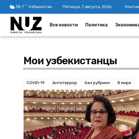
C
38.7
Узбекистан
Пятница, 7 августа, 2026
Конта
Все новости
Политика
Экономик
Мои узбекистанцы
COVID-19
Антитеррор
Без рубрики
В мире