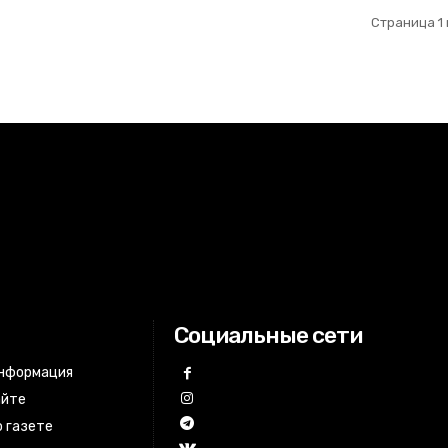
Страница 1 
Социальные сети
информация
айте
 газете