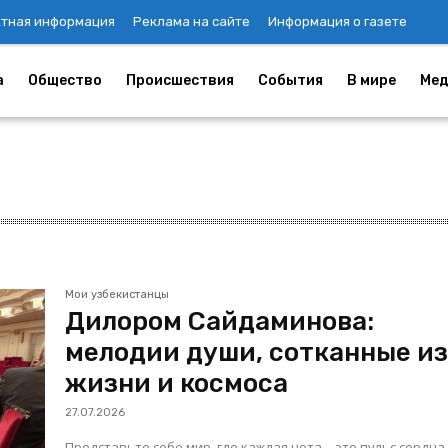
ктная информация
Реклама на сайте
Информация о газете
а
Общество
Происшествия
События
В мире
Мед
Мои узбекистанцы
Дилором Сайдаминова:
мелодии души, сотканные и
жизни и космоса
27.07.2026
Представьте себе мир, где каждая нота – это пульс сердца