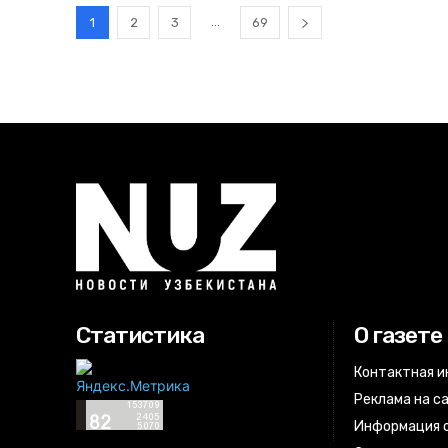
...
1
2
3
69
Статистика
О газете
Контактная 
Реклама на с
Информация о