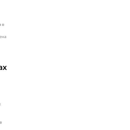
а в
и
ах
х
 в