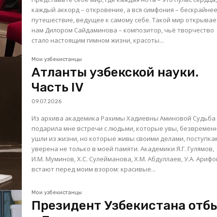
каждый аккорд – откровение, а вся симфония – бескрайне
путешествие, ведущее к самому себе. Такой мир открывае
нам Дилором Сайдаминова – композитор, чьё творчество
стало настоящим гимном жизни, красоты...
Мои узбекистанцы
Атланты узбекской науки.
Часть IV
09.07.2026
Из архива академика Рахимы Хадиевны Аминовой Судьба
подарила мне встречи с людьми, которые увы, безвремен
ушли из жизни, но которые живы своими делами, поступка
уверена не только в моей памяти. Академики Я.Г. Гулямов,
И.М. Муминов, Х.С. Сулейманова, Х.М. Абдуллаев, У.А. Арифо
встают перед моим взором: красивые...
Мои узбекистанцы
Президент Узбекистана отб