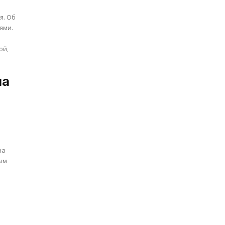
я. Об
ями.
ой,
на
й
на
ным