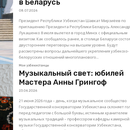
в Беларусь
08.07.2026
Президент Республики Узбекистан Шавкат Мирзиёев по
приглашению Президента Республики Беларусь Александ
Лукашенко 8 июля вылетел в город Минск с официальным
визитом. Как сообщалось ранее, в столице Беларуси состоятся
двусторонние переговоры на высшем уровне. Будут
рассмотрены вопросы дальнейшего укрепления узбекско-
белорусских отношений многопланового...
Мои узбекистанцы
Музыкальный свет: юбилей
Мастера Анны Грингоф
23.06.2026
21 июня 2026 года – день, когда музыкальное сообщество
Государственной консерватории Узбекистана склоняет го
перед педагогом с большой буквы, истинным хранителем
музыкальных традиций – профессором кафедры камерной
музыки Государственной консерватории Узбекистана,