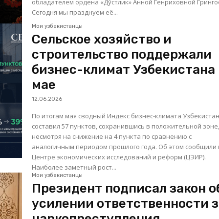
обладателем ордена «Дўстлик» Анной Генриховной Гринго
Сегодня мы празднуем её...
Мои узбекистанцы
Сельское хозяйство и
строительство поддержали
бизнес-климат Узбекистана 
мае
12.06.2026
По итогам мая сводный Индекс бизнес-климата Узбекиста
составил 57 пунктов, сохранившись в положительной зоне
несмотря на снижение на 4 пункта по сравнению с
аналогичным периодом прошлого года. Об этом сообщили 
Центре экономических исследований и реформ (ЦЭИР).
Наиболее заметный рост...
Мои узбекистанцы
Президент подписал закон о
усилении ответственности з
наркопреступления