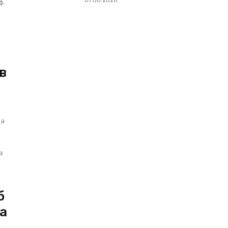
07.08.2026
ф.
в
на
,
в
б
а