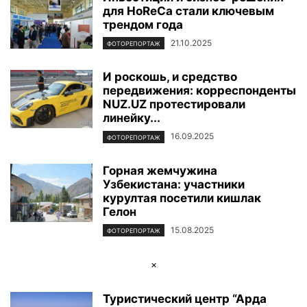
для HoReCa стали ключевым
ФОТОРЕПОРТАЖ
ЦЕНТР ИСЛАМСКОЙ ЦИВИЛИЗАЦИИ
ЭКОЛОГИЯ
трендом года
ЭКОНОМИКА И БИЗНЕС
21.10.2025
ФОТОРЕПОРТАЖ
И роскошь, и средство
передвижения: корреспонденты
NUZ.UZ протестировали
линейку...
16.09.2025
ФОТОРЕПОРТАЖ
Горная жемчужина
Узбекистана: участники
курултая посетили кишлак
Гелон
15.08.2025
ФОТОРЕПОРТАЖ
×
Туристический центр “Арда