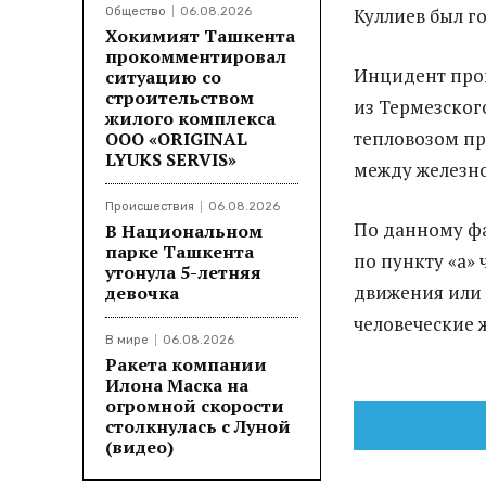
Куллиев был г
Общество
06.08.2026
Хокимият Ташкента
прокомментировал
Инцидент прои
ситуацию со
строительством
из Термезског
жилого комплекса
тепловозом пр
ООО «ORIGINAL
LYUKS SERVIS»
между железн
Происшествия
06.08.2026
По данному фа
В Национальном
парке Ташкента
по пункту «а» 
утонула 5-летняя
движения или 
девочка
человеческие 
В мире
06.08.2026
Ракета компании
Илона Маска на
огромной скорости
столкнулась с Луной
(видео)