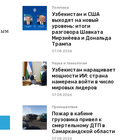
Политика
Узбекистан и США
выходят на новый
уровень: итоги
вным
разговора Шавката
Мирзиёева и Дональда
Трампа
07.08.2026
Наука и технологии
Узбекистан наращивает
мощности ИИ: страна
намерена войти в число
мировых лидеров
07.08.2026
Происшествия
Пожар в кабине
грузовика привел к
смертельному ДТП в
Самаркандской области
07.08.2026