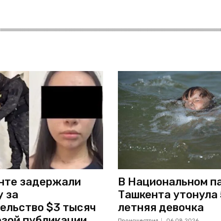
нте задержали
В Национальном п
 за
Ташкента утонула 
ельство $3 тысяч
летняя девочка
озой публикации
Происшествия
06.08.2026