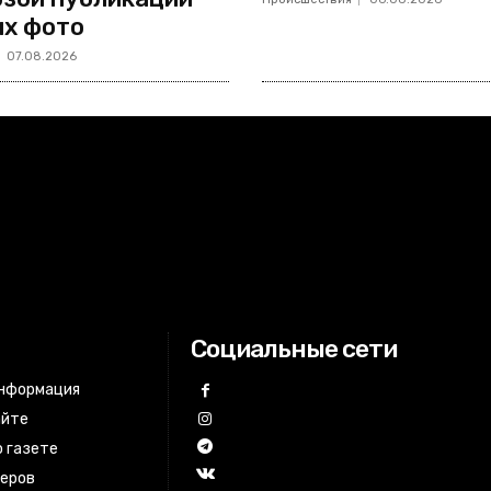
х фото
07.08.2026
Социальные сети
информация
айте
 газете
неров