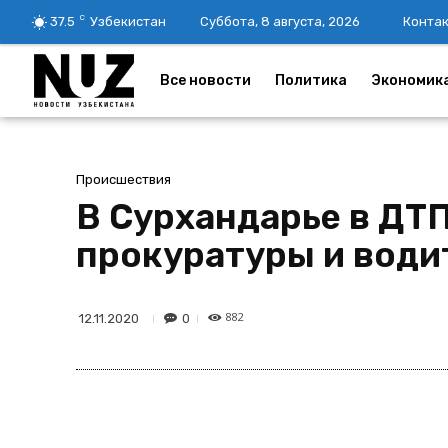
C
37.5
Узбекистан
Суббота, 8 августа, 2026
Конта
Все новости
Политика
Экономик
Происшествия
В Сурхандарье в ДТ
прокуратуры и вод
882
0
12.11.2020