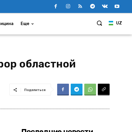
UZ
ицина
Еще
рор областной
Поделиться
Последние новости