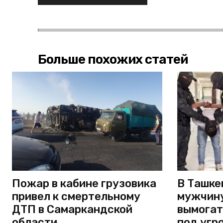
Больше похожих статей
Пожар в кабине грузовика
В Ташке
привел к смертельному
мужчину
ДТП в Самаркандской
вымогат
области
под угр