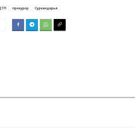
ДТП
прокурор
Сурхандарья
я