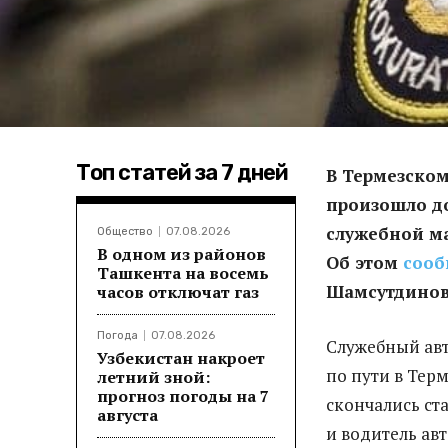
Топ статей за 7 дней
В Термезском
произошло д
служебной м
Общество
07.08.2026
В одном из районов
Об этом
соо
Ташкента на восемь
Шамсутдинов
часов отключат газ
Погода
07.08.2026
Служебный ав
Узбекистан накроет
по пути в Терм
летний зной:
прогноз погоды на 7
скончались ст
августа
и водитель авт