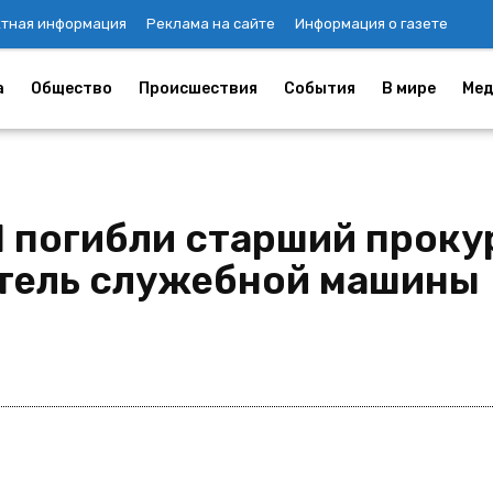
ктная информация
Реклама на сайте
Информация о газете
а
Общество
Происшествия
События
В мире
Мед
П погибли старший проку
итель служебной машины