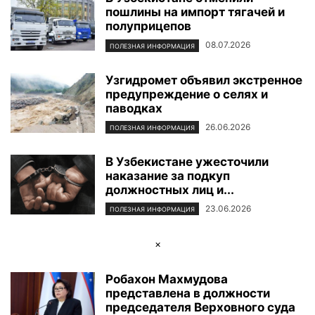
пошлины на импорт тягачей и
ФОТОРЕПОРТАЖ
ЦЕНТР ИСЛАМСКОЙ ЦИВИЛИЗАЦИИ
ЭКОЛОГИЯ
полуприцепов
ЭКОНОМИКА И БИЗНЕС
08.07.2026
ПОЛЕЗНАЯ ИНФОРМАЦИЯ
Узгидромет объявил экстренное
предупреждение о селях и
паводках
26.06.2026
ПОЛЕЗНАЯ ИНФОРМАЦИЯ
В Узбекистане ужесточили
наказание за подкуп
должностных лиц и...
23.06.2026
ПОЛЕЗНАЯ ИНФОРМАЦИЯ
×
Робахон Махмудова
представлена в должности
председателя Верховного суда