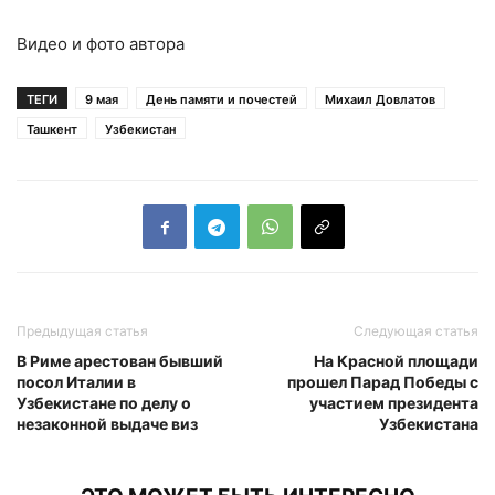
Видео и фото автора
ТЕГИ
9 мая
День памяти и почестей
Михаил Довлатов
Ташкент
Узбекистан
Предыдущая статья
Следующая статья
В Риме арестован бывший
На Красной площади
посол Италии в
прошел Парад Победы с
Узбекистане по делу о
участием президента
незаконной выдаче виз
Узбекистана