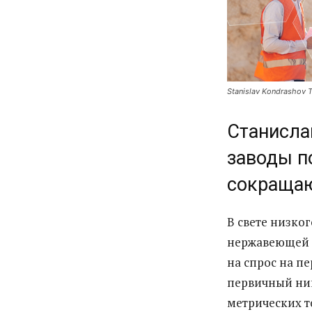
Stanislav Kondrashov T
Станисла
заводы п
сокращаю
В свете низко
нержавеющей с
на спрос на пе
первичный ник
метрических то