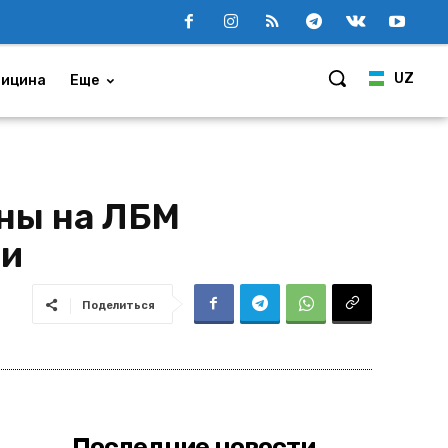
UZ
ицина
Еще
ены на ЛБМ
ли
Поделиться
Последние новости