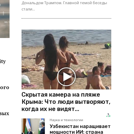
Дональдом Трампом. Главной темой беседы
стали...
ty
кого
Скрытая камера на пляже
Крыма: Что люди вытворяют,
когда их не видят...
овых
Наука и технологии
Узбекистан наращивает
мощности ИИ: страна