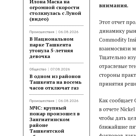
Илона Маска на
внимания.
огромной скорости
столкнулась с Луной
(видео)
Этот отчет пр
динамику рынк
Происшествия
06.08.2026
В Национальном
Commodity Ins
парке Ташкента
взаимосвязи м
утонула 5-летняя
девочка
Тщательно изу
отраслевые те
Общество
07.08.2026
стороны практ
В одном из районов
Ташкента на восемь
принятия реш
часов отключат газ
Как сообщает 
Происшествия
06.08.2026
МЧС: крупный
в отчете Nicke
пожар произошел в
чтобы дать це
Зангиатинском
районе
ближайшие пят
Ташкентской
факторов, так