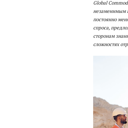
Global Commodi
незаменимым и
постоянно мен
спроса, предл
сторонам знани
сложностях от