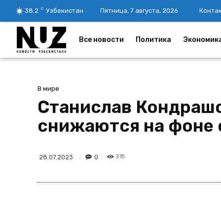
C
38.2
Узбекистан
Пятница, 7 августа, 2026
Конта
Все новости
Политика
Экономик
В мире
Станислав Кондрашов
снижаются на фоне 
370
0
28.07.2023