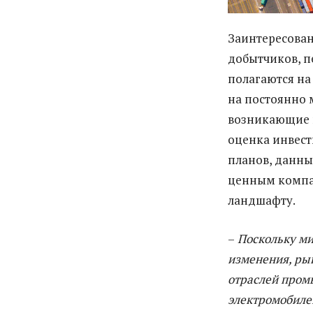
Заинтересован
добытчиков, п
полагаются на
на постоянно 
возникающие в
оценка инвест
планов, данные
ценным компа
ландшафту.
–
Поскольку ми
изменения, ры
отраслей пром
электромобилей