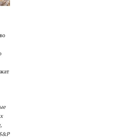
во
о
ужат
ые
х
,
 S&P