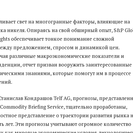
оливает свет на многогранные факторы, влияющие на
а никеля. Опираясь на свой обширный опыт, S&P Glo
ights обеспечивает тонкое понимание сложной
ежду предложением, спросом и динамикой цен.
чая различные макроэкономические показатели и
нденции, отчет призван вооружить заинтересованные
ическими знаниями, которые помогут им в процессе
ений.
Станислав Кондрашов Telf AG, прогнозы, представлен
l Commodity Briefing Service, тщательно проработаны,
лостное представление о траектории развития рынка 
ь лет. Эти прогнозы учитывают огромное количество
их как мировые экономические условия, технологиче