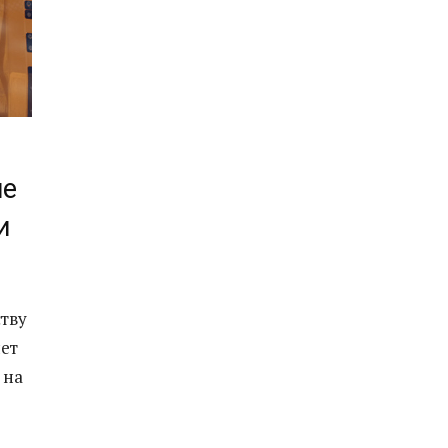
ие
и
ству
ет
 на