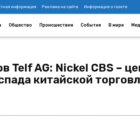
ктная информация
Реклама на сайте
Информация о газете
а
Общество
Происшествия
События
В мире
Мед
 Telf AG: Nickel CBS – ц
спада китайской торгов