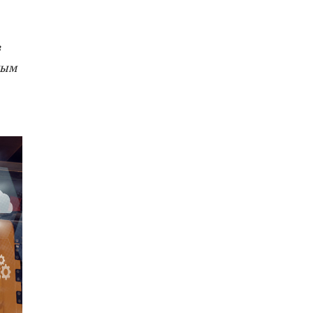
з
ным