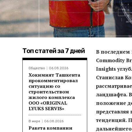
Топ статей за 7 дней
В последнем 
Commodity Br
Insights угл
Общество
06.08.2026
Хокимият Ташкента
Станислав Ко
прокомментировал
рассматрива
ситуацию со
строительством
ландшафта. В
жилого комплекса
ООО «ORIGINAL
положение де
LYUKS SERVIS»
представляя 
тенденций. П
В мире
06.08.2026
Ракета компании
дальнейшего 