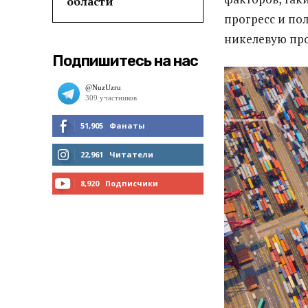
области
прогресс и по
никелевую пр
Подпишитесь на нас
51,905
Фанаты
МНЕ НРАВИТСЯ
22,961
Читатели
ЧИТАТЬ
8,920
Подписчики
ПОДПИСАТЬСЯ