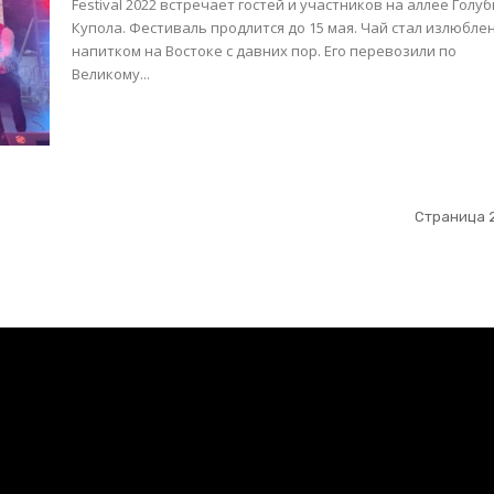
Festival 2022 встречает гостей и участников на аллее Голу
Купола. Фестиваль продлится до 15 мая. Чай стал излюбленным
напитком на Востоке с давних пор. Его перевозили по
Великому...
Страница 2