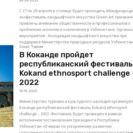
24.04.2023
С 27 по 29 апреля в столице будет проходить Международ
экофестиваль ландшафтного искусства Green Art, призва
привлечь внимание общественности и профессионалов к
проблемам экологии и озеленения в Узбекистане. Организатор
мероприятия - Ассоциация ландшафтного искусства при
поддержке Министерства природных ресурсов Узбекистана
Спорт, Туризм
В Коканде пройдет
республиканский фестиваль
Kokand ethnosport challenge 
2022
10.10.2022
Министерство туризма и культурного наследия организует
Коканде республиканский фестиваль Kokand ethnosport
challenge – 2022. Фестиваль будет проведен в рамках
исполнения постановления президента Республики
Узбекистан «О мерах по ускоренному развитию
сотрудничества в сфере туризма с тюркскими государства