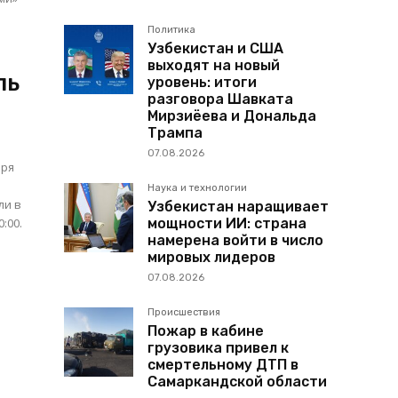
Политика
Узбекистан и США
выходят на новый
ль
уровень: итоги
разговора Шавката
Мирзиёева и Дональда
Трампа
07.08.2026
бря
Наука и технологии
ли в
Узбекистан наращивает
:00.
мощности ИИ: страна
намерена войти в число
мировых лидеров
07.08.2026
Происшествия
Пожар в кабине
грузовика привел к
смертельному ДТП в
Самаркандской области