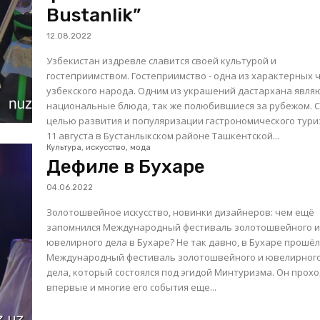
Bustanlik”
12.08.2022
Узбекистан издревле славится своей культурой и
гостеприимством. Гостеприимство - одна из характерных 
узбекского народа. Одним из украшений дастархана явля
национальные блюда, так же полюбившиеся за рубежом. С
целью развития и популяризации гастрономического тури
11 августа в Бустанлыкском районе Ташкентской...
Культура, искусство, мода
Дефиле в Бухаре
04.06.2022
Золотошвейное искусство, новинки дизайнеров: чем ещё
запомнился Международный фестиваль золотошвейного 
ювелирного дела в Бухаре? Не так давно, в Бухаре прошёл
Международный фестиваль золотошвейного и ювелирног
дела, который состоялся под эгидой Минтуризма. Он прох
впервые и многие его события еще...