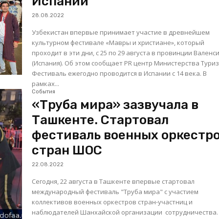
Испании
28.08.2022
Узбекистан впервые принимает участие в древнейшем
культурном фестивале «Мавры и христиане», который
проходит в эти дни, с 25 по 29 августа в провинции Валенс
(Испания). Об этом сообщает PR центр Министерства Туриз
Фестиваль ежегодно проводится в Испании с 14 века. В
рамках...
События
«Труба мира» зазвучала в
Ташкенте. Стартовал
фестиваль военных оркестр
стран ШОС
22.08.2022
Сегодня, 22 августа в Ташкенте впервые стартовал
международный фестиваль "Труба мира" с участием
коллективов военных оркестров стран-участниц и
наблюдателей Шанхайской организации сотрудничества. Дл