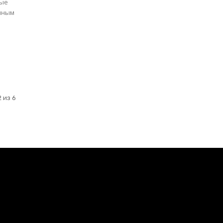
бые
 из 6