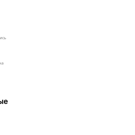
ись
на
ые