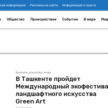
ная информация
Реклама на сайте
Информация о газете
а
Общество
Происшествия
События
В мире
Мед
Культура, искусство, мода
В Ташкенте пройдет
Международный экофестива
ландшафтного искусства
Green Art