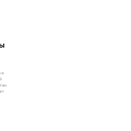
ры
 и
й
тан.
чет