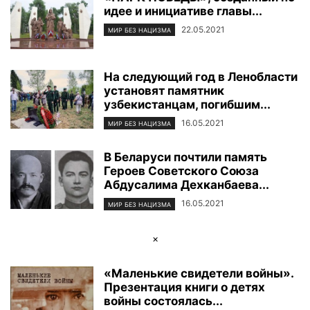
идее и инициативе главы...
ФОТОРЕПОРТАЖ
ЦЕНТР ИСЛАМСКОЙ ЦИВИЛИЗАЦИИ
ЭКОЛОГИЯ
ЭКОНОМИКА И БИЗНЕС
22.05.2021
МИР БЕЗ НАЦИЗМА
На следующий год в Ленобласти
установят памятник
узбекистанцам, погибшим...
16.05.2021
МИР БЕЗ НАЦИЗМА
В Беларуси почтили память
Героев Советского Союза
Абдусалима Дехканбаева...
16.05.2021
МИР БЕЗ НАЦИЗМА
×
«Маленькие свидетели войны».
Презентация книги о детях
войны состоялась...