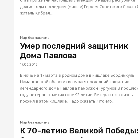
став при жизни настоящей легендой. В нашей республике
долгие годы последним (живым) Героем Советского Союза
житель Кибрая...
Мир без нацизма
Умер последний защитник
Дома Павлова
17.03.2015
В ночь на 17 марта в родном доме в кишлаке Бордимкуль
Наманганской области скончался последний защитник
легендарного Дома Павлова Камолжон Тургунов.В прошло
году ветеран отметил свое 92-летие. Ветеран всю жизнь
прожил в этом кишлаке. Надо сказать, что его...
Мир без нацизма
К 70-летию Великой Победы