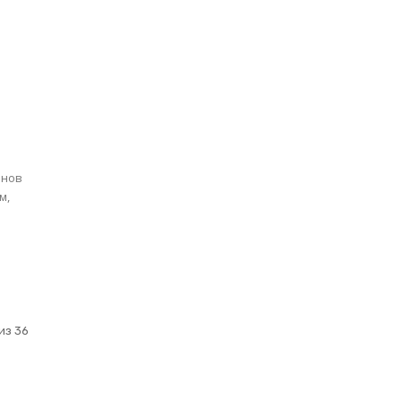
анов
м,
из 36