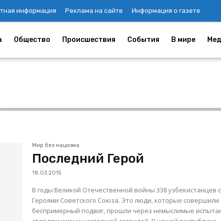
тная информация
Реклама на сайте
Информация о газете
а
Общество
Происшествия
События
В мире
Мед
Мир без нацизма
Последний Герой
18.03.2015
В годы Великой Отечественной войны 338 узбекистанцев 
Героями Советского Союза. Это люди, которые совершили
беспримерный подвиг, прошли через немыслимые испыта