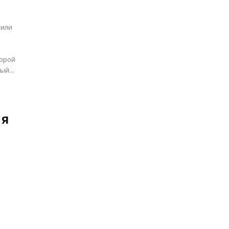
 или
торой
ый...
ия