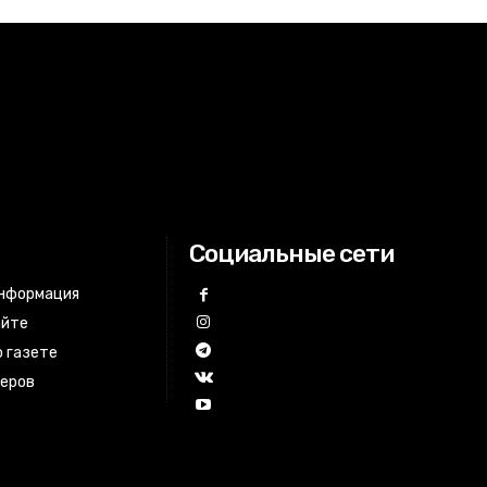
Социальные сети
информация
айте
 газете
неров