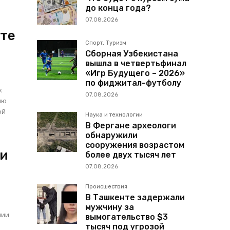
до конца года?
07.08.2026
нте
Спорт, Туризм
Сборная Узбекистана
вышла в четвертьфинал
«Игр Будущего – 2026»
по фиджитал-футболу
х
07.08.2026
ию
ой
Наука и технологии
В Фергане археологи
обнаружили
сооружения возрастом
ки
более двух тысяч лет
07.08.2026
Происшествия
В Ташкенте задержали
мужчину за
нии
вымогательство $3
тысяч под угрозой