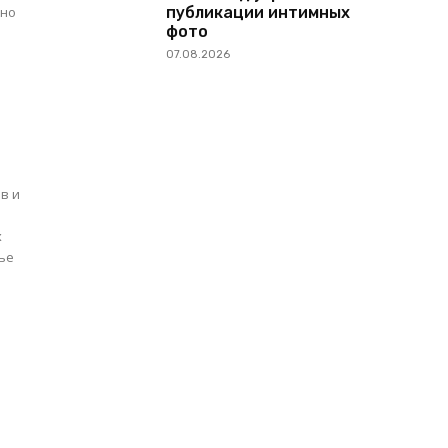
публикации интимных
жно
фото
07.08.2026
в и
а
х
тье