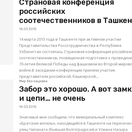
Страновая конференция
российских
соотечественников в Ташке
16.03.2015
14 марта 2015 года в Ташкенте при активном участии
Представительства Россотрудничества в Республике
Узбекистан состоялась Страновая конференция российски
соотечественников, посвященная подготовке к проведен
70-летия Великой Победы над фашизмом во Второй миров
войне.В заседании конференции приняли участие
представители российской, башкирской,...
Мир без нацизма
Забор это хорошо. А вот зам
и цепи… не очень
14.03.2015
Знакомые мне сообщили, что мемориальный комплекс
«Братские могилы», находящийся в Ташкенте на пересече
улиц Чапаната (бывшая Волгоградская) и Усмана Насыра