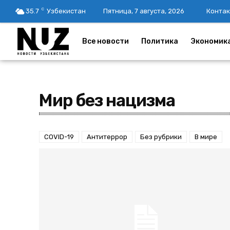
C
35.7
Узбекистан
Пятница, 7 августа, 2026
Контак
Все новости
Политика
Экономик
Мир без нацизма
COVID-19
Антитеррор
Без рубрики
В мире