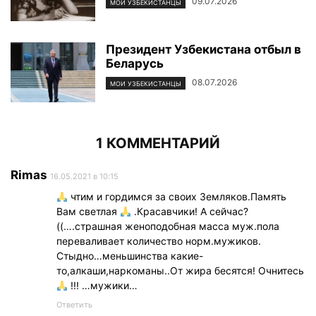
09.07.2026
МОИ УЗБЕКИСТАНЦЫ
Президент Узбекистана отбыл в
Беларусь
08.07.2026
МОИ УЗБЕКИСТАНЦЫ
1 КОММЕНТАРИЙ
Rimas
16.05.2021 в 10:15
чтим и гордимся за своих Земляков.Память
Вам светлая
.Красавчики! А сейчас?
((….страшная женоподобная масса муж.пола
переваливает количество норм.мужиков.
Стыдно…меньшинства какие-
то,алкаши,наркоманы..От жира бесятся! Очнитесь
!!! …мужики…
Ответить