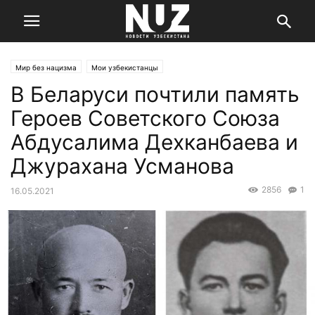
Мир без нацизма
Мои узбекистанцы
В Беларуси почтили память
Героев Советского Союза
Абдусалима Дехканбаева и
Джурахана Усманова
2856
1
16.05.2021