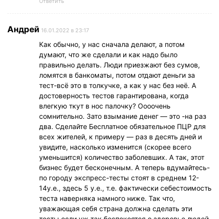
Ответить
Андрей
16.01.2022 в 23:17
Как обычно, у нас сначала делают, а потом
думают, что же сделали и как надо было
правильно делать. Люди приезжают без сумов,
ломятся в банкоматы, потом отдают деньги за
тест-всё это в толкучке, а как у нас без неё. А
достоверность тестов гарантирована, когда
влегкую ткут в нос палочку? Оооочень
сомнительно. Зато взымание денег — это -на раз
два. Сделайте Бесплатное обязательное ПЦР для
всех жителей, к примеру — раз в десять дней и
увидите, насколько изменится (скорее всего
уменьшится) количество заболевших. А так, этот
бизнес будет бесконечным. А теперь вдумайтесь-
по городу экспресс-тесты стоят в среднем 12-
14у.е., здесь 5 у.е., т.е. фактически себестоимость
теста наверняка намного ниже. Так что,
уважающая себя страна должна сделать эти
тесты,если уж так беспокоятся о здоровье людей,