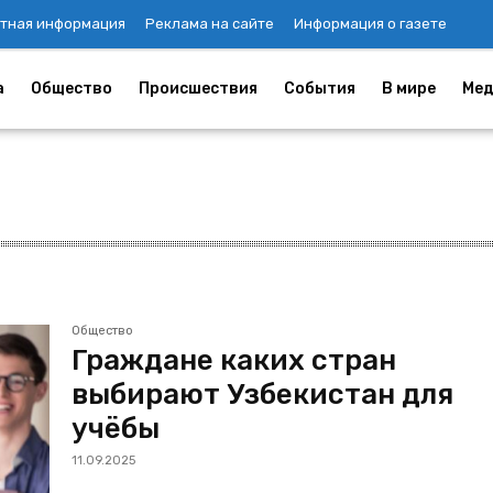
тная информация
Реклама на сайте
Информация о газете
а
Общество
Происшествия
События
В мире
Мед
Общество
Граждане каких стран
выбирают Узбекистан для
учёбы
11.09.2025