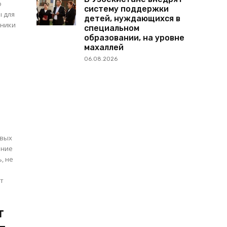
о
систему поддержки
ы для
детей, нуждающихся в
бники
специальном
образовании, на уровне
махаллей
06.08.2026
овых
ание
, не
ст
т