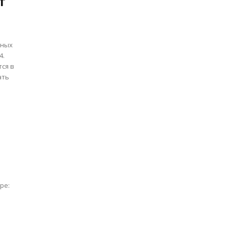
т
бных
ся в
ать