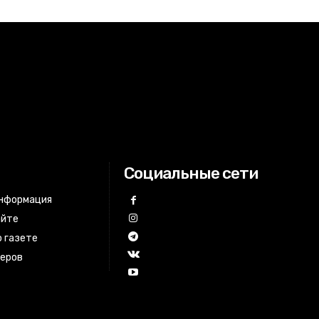
Социальные сети
информация
айте
 газете
неров