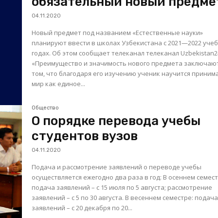
обязательный новый предме
04.11.2020
Новый предмет под названием «Естественные науки»
планируют ввести в школах Узбекистана с 2021—2022 уче
годах. Об этом сообщает телеканал телеканал Uzbekistan24.
«Преимущество и значимость нового предмета заключают
том, что благодаря его изучению ученик научится приним
мир как единое...
Общество
О порядке перевода учебы
студентов вузов
04.11.2020
Подача и рассмотрение заявлений о переводе учебы
осуществляется ежегодно два раза в год: В осеннем семестре:
подача заявлений – с 15 июля по 5 августа; рассмотрение
заявлений – с 5 по 30 августа. В весеннем семестре: подача
заявлений – с 20 декабря по 20...