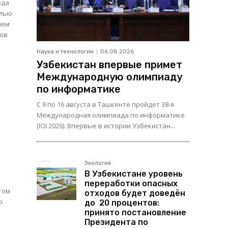
ода
елью
чем
..
Наука и технологии
06.08.2026
Узбекистан впервые примет
Международную олимпиаду
по информатике
С 9 по 16 августа в Ташкенте пройдет 38-я
Международная олимпиада по информатике
(IOI 2026). Впервые в истории Узбекистан...
Экология
В Узбекистане уровень
переработки опасных
том
отходов будет доведён
о
до 20 процентов:
принято постановление
Президента по