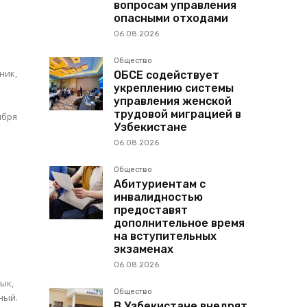
вопросам управления
опасными отходами
06.08.2026
Общество
ник,
ОБСЕ содействует
укреплению системы
управления женской
трудовой миграцией в
ября
Узбекистане
06.08.2026
Общество
Абитуриентам с
й
инвалидностью
предоставят
дополнительное время
на вступительных
экзаменах
06.08.2026
зык,
Общество
ный.
В Узбекистане внедрят