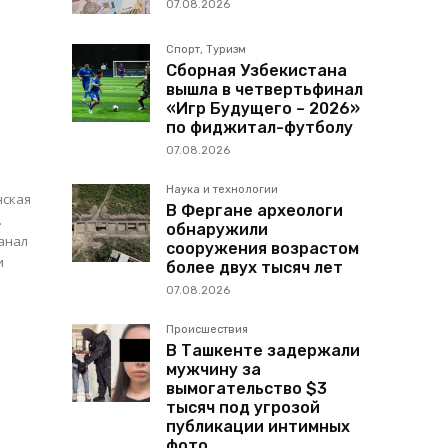
07.08.2026
Спорт, Туризм
Сборная Узбекистана
вышла в четвертьфинал
«Игр Будущего – 2026»
по фиджитал-футболу
07.08.2026
Наука и технологии
нская
В Фергане археологи
.
обнаружили
анал
сооружения возрастом
и
более двух тысяч лет
07.08.2026
Происшествия
В Ташкенте задержали
мужчину за
вымогательство $3
тысяч под угрозой
публикации интимных
фото