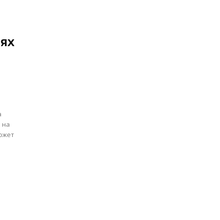
.
иях
а
 на