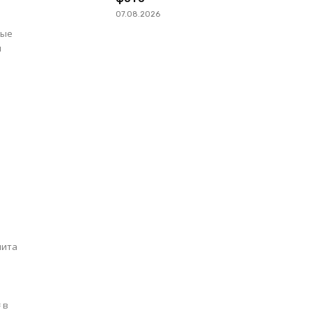
07.08.2026
ные
ы
пита
 в