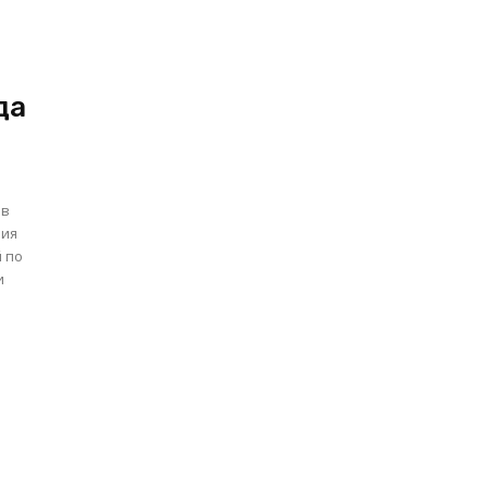
да
 в
ния
й по
и