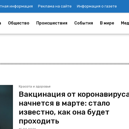
тная информация
Реклама на сайте
Информация о газете
а
Общество
Происшествия
События
В мире
Мед
Красота и здоровье
Вакцинация от коронавирус
начнется в марте: стало
известно, как она будет
проходить