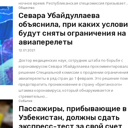
ночное время. Республиканская спецкомиссия призывает..
Общество
Севара Убайдуллаева
объяснила, при каких услов
будут сняты ограничения на
авиаперелеты
12.01.2021
Доктор медицинских наук, сотрудник штаба по борьбе с
коронавирусом Севара Убайдуллаева прокомментировал
решение Специальной комиссии о продлении ограничения
авиаперелеты в ряд стран до 1 февраля. Это решение поможет
предотвратить проникновение в страну «британского»
штамма коронавируса, который обнаруживается и
стремительно...
События
Пассажиры, прибывающие в
Узбекистан, должны сдать
экспресс-тест за свой счет