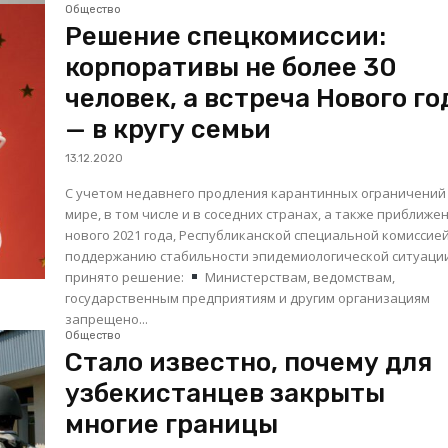
Общество
Решение спецкомиссии:
корпоративы не более 30
человек, а встреча Нового го
— в кругу семьи
13.12.2020
С учетом недавнего продления карантинных ограничений
мире, в том числе и в соседних странах, а также приближе
нового 2021 года, Республиканской специальной комиссие
поддержанию стабильности эпидемиологической ситуаци
принято решение:
Министерствам, ведомствам,
государственным предприятиям и другим организациям
запрещено...
Общество
Стало известно, почему для
узбекистанцев закрыты
многие границы