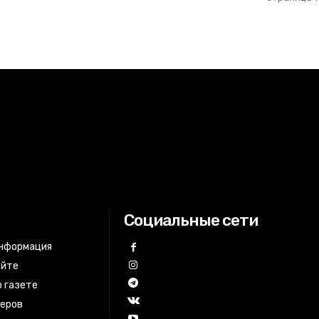
Социальные сети
информация
айте
 газете
неров