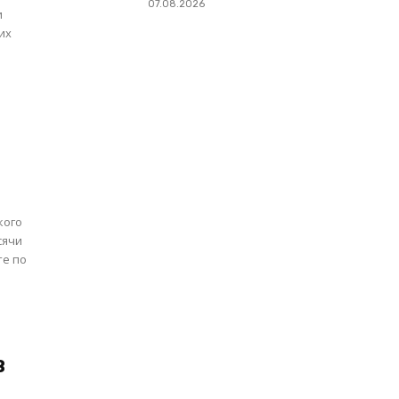
07.08.2026
их
кого
сячи
в