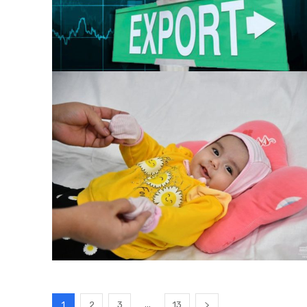
...
1
2
3
13