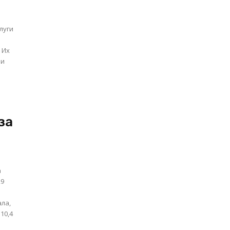
луги
 Их
 и
за
а
,9
10,4