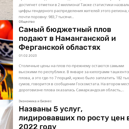
достигнет отметки в 2 миллиона! Также статистики назвали
цифры гендерного распределения жителей этого региона, 
почти поровну: 983,7 тысячи...
Общество
Самый бюджетный плов
подают в Наманганской и
Ферганской областях
01.02.2023
Столичные цены на плов по-прежнему остаются самыми
высокими по республике. В январе за килограмм ташкентс
плова, а это где-то 7 порций, нужно было заплатить 182 ты
сумов, говорится в сообщении Госкомстата. На втором месте по
дороговизне плова оказалась Самаркандская область,...
Экономика и Бизнес
Названы 5 услуг,
лидировавших по росту цен 
2022 году