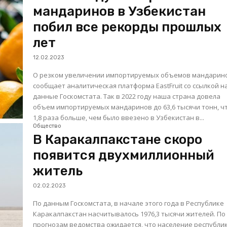
мандаринов в Узбекистан
побил все рекорды прошлых
лет
12.02.2023
О резком увеличении импортируемых объемов мандарин
сообщает аналитическая платформа EastFruit со ссылкой н
данные Госкомстата. Так в 2022 году наша страна довела
объем импортируемых мандаринов до 63,6 тысячи тонн, ч
1,8 раза больше, чем было ввезено в Узбекистан в...
Общество
В Каракалпакстане скоро
появится двухмиллионный
житель
02.02.2023
По данным Госкомстата, в начале этого года в Республике
Каракалпакстан насчитывалось 1976,3 тысячи жителей. По
прогнозам ведомства ожидается, что население республи