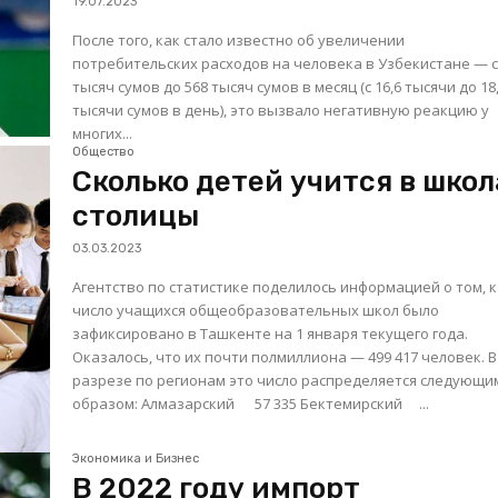
19.07.2023
После того, как стало известно об увеличении
потребительских расходов на человека в Узбекистане — с
тысяч сумов до 568 тысяч сумов в месяц (с 16,6 тысячи до 18
тысячи сумов в день), это вызвало негативную реакцию у
многих...
Общество
Сколько детей учится в школ
столицы
03.03.2023
Агентство по статистике поделилось информацией о том, 
число учащихся общеобразовательных школ было
зафиксировано в Ташкенте на 1 января текущего года.
Оказалось, что их почти полмиллиона — 499 417 человек. В
разрезе по регионам это число распределяется следующи
образом: Алмазарский 57 335 Бектемирский ...
Экономика и Бизнес
В 2022 году импорт