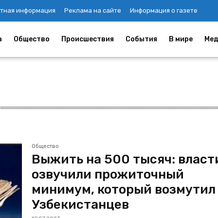
тная информация
Реклама на сайте
Информация о газете
а
Общество
Происшествия
События
В мире
Мед
Общество
Выжить на 500 тысяч: власт
озвучили прожиточный
минимум, который возмутил
Узбекистанцев