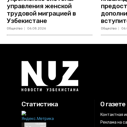
управления женской
предост
трудовой миграцией в
дополни
Узбекистане
вступит
Общество
06.08.2026
Общество
06.
Статистика
О газете
Контактная 
Реклама на с