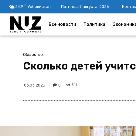
C
24.9
Узбекистан
Пятница, 7 августа, 2026
Контак
Все новости
Политика
Экономик
Общество
Сколько детей учит
544
0
03.03.2023