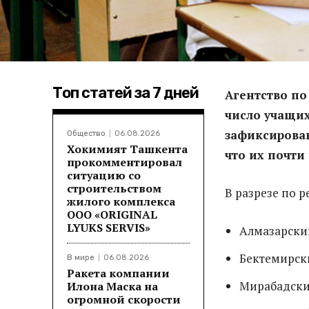
Топ статей за 7 дней
Агентство по
число учащи
зафиксирован
Общество
06.08.2026
Хокимият Ташкента
что их почти
прокомментировал
ситуацию со
строительством
В разрезе по 
жилого комплекса
ООО «ORIGINAL
LYUKS SERVIS»
Алмазарск
Бектемирс
В мире
06.08.2026
Ракета компании
Мирабадск
Илона Маска на
огромной скорости