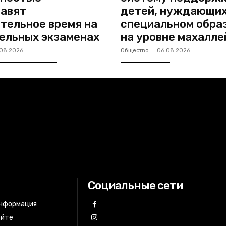
авят
детей, нуждающих
тельное время на
специальном обра
ельных экзаменах
на уровне махалле
08.2026
Общество
06.08.2026
Социальные сети
информация
айте