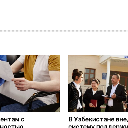
ентам с
В Узбекистане вн
дностью
систему поддерж