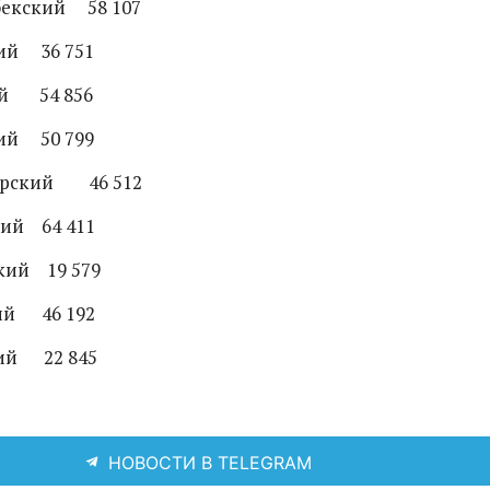
бекский 58 107
ий 36 751
ий 54 856
ий 50 799
урский 46 512
ий 64 411
кий 19 579
ий 46 192
ий 22 845
НОВОСТИ В TELEGRAM