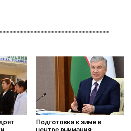
едрят
Подготовка к зиме в
ки
центре внимания: