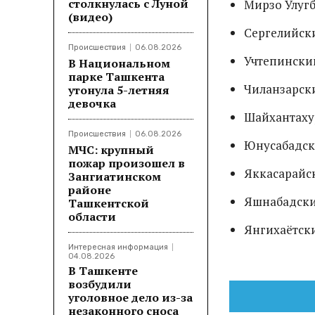
столкнулась с Луной
Мирзо Улуг
(видео)
Сергелийск
Происшествия
06.08.2026
Учтепинск
В Национальном
парке Ташкента
Чиланзарск
утонула 5-летняя
девочка
Шайхантах
Происшествия
06.08.2026
Юнусабадск
МЧС: крупный
пожар произошел в
Яккасарайс
Зангиатинском
районе
Яшнабадск
Ташкентской
области
Янгихаётск
Интересная информация
04.08.2026
В Ташкенте
возбудили
уголовное дело из-за
незаконного сноса