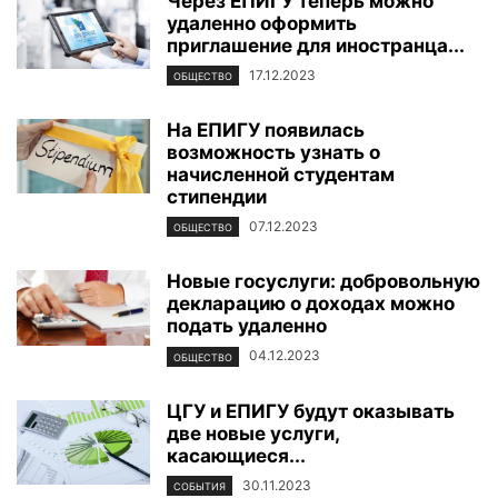
Через ЕПИГУ теперь можно
удаленно оформить
приглашение для иностранца...
17.12.2023
ОБЩЕСТВО
На ЕПИГУ появилась
возможность узнать о
начисленной студентам
стипендии
07.12.2023
ОБЩЕСТВО
Новые госуслуги: добровольную
декларацию о доходах можно
подать удаленно
04.12.2023
ОБЩЕСТВО
ЦГУ и ЕПИГУ будут оказывать
две новые услуги,
касающиеся...
30.11.2023
СОБЫТИЯ