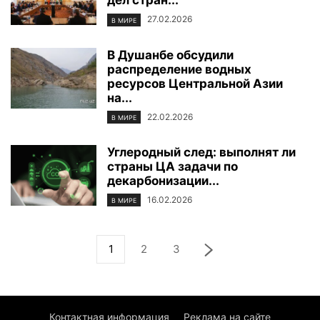
дел стран...
27.02.2026
В МИРЕ
В Душанбе обсудили
распределение водных
ресурсов Центральной Азии
на...
22.02.2026
В МИРЕ
Углеродный след: выполнят ли
страны ЦА задачи по
декарбонизации...
16.02.2026
В МИРЕ
1
2
3
Контактная информация
Реклама на сайте