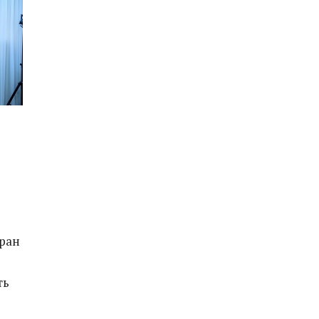
тран
ть