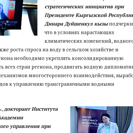
стратегических инициатив при
Президенте Кыргызской Республи
Динара Дуйшенкул кызы
подчеркн
что в условиях нарастающих
климатических изменений, водног
кже роста спроса на воду в сельском хозяйстве и
егиона необходимо укреплять консолидированную
ть всех стран региона, продвигать водную дипломати
механизмов многостороннего взаимодействия, выраб
дов к управлению трансграничными водными
ь,
докторант Института
Академии
ного управления при