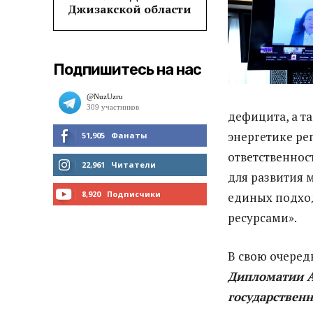
Джизакской области
Подпишитесь на нас
дефицита, а та
энергетике р
51,905
Фанаты
ответственнос
МНЕ НРАВИТСЯ
22,961
Читатели
для развития 
ЧИТАТЬ
8,920
Подписчики
единых подхо
ресурсами».
ПОДПИСАТЬСЯ
В свою очеред
Дипломатии 
государствен