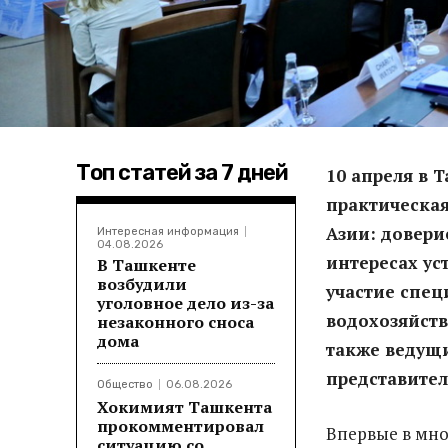
Топ статей за 7 дней
10 апреля в 
практическа
Азии: довери
Интересная информация
04.08.2026
интересах ус
В Ташкенте
возбудили
участие спец
уголовное дело из-за
водохозяйств
незаконного сноса
дома
также ведущи
представите
Общество
06.08.2026
Хокимият Ташкента
прокомментировал
Впервые в мно
ситуацию со