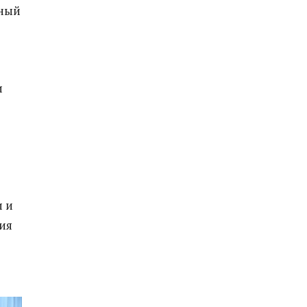
ьный
и
и и
ия