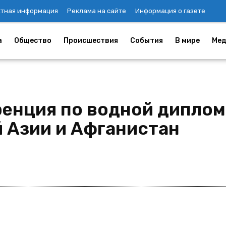
ктная информация
Реклама на сайте
Информация о газете
а
Общество
Происшествия
События
В мире
Мед
енция по водной диплом
 Азии и Афганистан