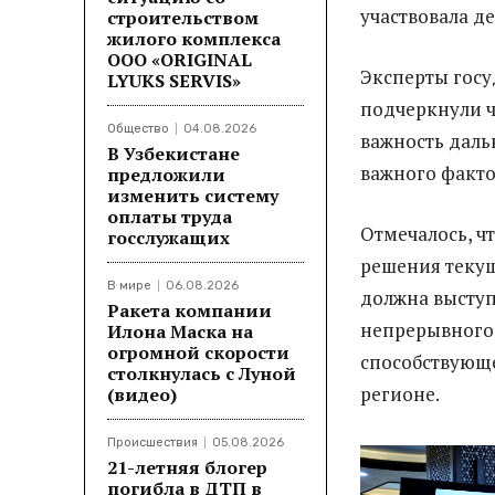
участвовала д
строительством
жилого комплекса
ООО «ORIGINAL
Эксперты госу
LYUKS SERVIS»
подчеркнули ч
Общество
04.08.2026
важность даль
В Узбекистане
важного факто
предложили
изменить систему
оплаты труда
Отмечалось, ч
госслужащих
решения текущ
В мире
06.08.2026
должна выступ
Ракета компании
непрерывного 
Илона Маска на
огромной скорости
способствующе
столкнулась с Луной
регионе.
(видео)
Происшествия
05.08.2026
21-летняя блогер
погибла в ДТП в