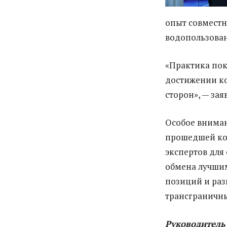
опыт совместн
водопользова
«Практика пок
достижении ко
сторон», — зая
Особое внима
прошедшей ко
экспертов для
обмена лучшим
позиций и раз
трансграничны
Руководитель