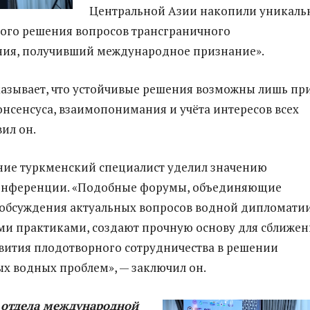
Центральной Азии накопили уникал
ого решения вопросов трансграничного
ния, получивший международное признание».
азывает, что устойчивые решения возможны лишь пр
нсенсуса, взаимопонимания и учёта интересов всех
вил он.
ние туркменский специалист уделил значению
нференции. «Подобные форумы, объединяющие
 обсуждения актуальных вопросов водной дипломати
и практиками, создают прочную основу для сближен
вития плодотворного сотрудничества в решении
х водных проблем», — заключил он.
 отдела международной