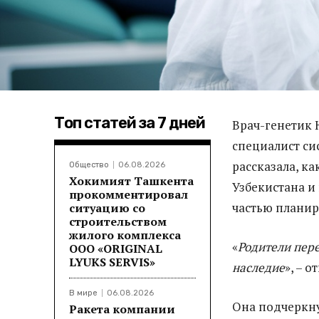
Топ статей за 7 дней
Врач-генетик 
специалист си
рассказала, к
Общество
06.08.2026
Хокимият Ташкента
Узбекистана и
прокомментировал
частью планир
ситуацию со
строительством
жилого комплекса
«
Родители пере
ООО «ORIGINAL
LYUKS SERVIS»
наследие
», – 
В мире
06.08.2026
Она подчеркну
Ракета компании