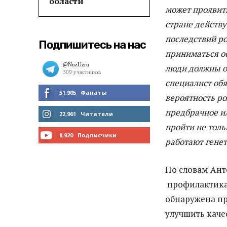
области
может проявит
стране действу
последствий р
Подпишитесь на нас
приниматься о
люди должны об
специалист об
51,905
Фанаты
вероятность ро
предбрачное и
МНЕ НРАВИТСЯ
22,961
Читатели
пройти не толь
ЧИТАТЬ
8,920
Подписчики
работают генет
ПОДПИСАТЬСЯ
По словам Ант
профилактика
обнаружена пр
улучшить каче