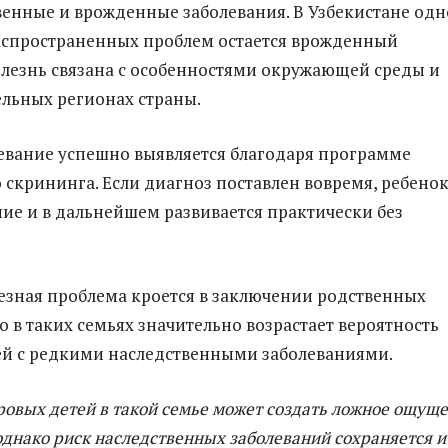
венные и врожденные заболевания. В Узбекистане од
аспространенных проблем остается врожденный
олезнь связана с особенностями окружающей среды и
ельных регионах страны.
евание успешно выявляется благодаря программе
 скрининга. Если диагноз поставлен вовремя, ребено
ние и в дальнейшем развивается практически без
езная проблема кроется в заключении родственных
о в таких семьях значительно возрастает вероятность
й с редкими наследственными заболеваниями.
ровых детей в такой семье может создать ложное ощущ
однако риск наследственных заболеваний сохраняется и