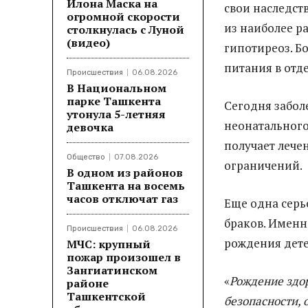
Илона Маска на
свои наследст
огромной скорости
из наиболее р
столкнулась с Луной
(видео)
гипотиреоз. Б
питания в отд
Происшествия
06.08.2026
В Национальном
парке Ташкента
Сегодня забол
утонула 5-летняя
неонатального
девочка
получает лече
Общество
07.08.2026
ограничений.
В одном из районов
Ташкента на восемь
часов отключат газ
Еще одна серь
браков. Именн
Происшествия
06.08.2026
рождения дете
МЧС: крупный
пожар произошел в
Зангиатинском
«
Рождение здо
районе
Ташкентской
безопасности, 