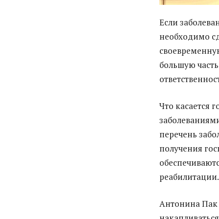
Если заболева
необходимо сд
своевременную
большую часть
ответственнос
Что касается 
заболеваниями
перечень забо
получения гос
обеспечивают
реабилитации.
Антонина Пак 
накапливатьс