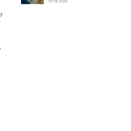
07.08.2026
ку
ь