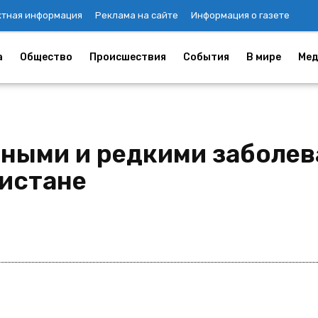
ктная информация
Реклама на сайте
Информация о газете
а
Общество
Происшествия
События
В мире
Мед
ными и редкими заболев
кистане