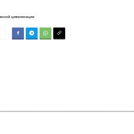
амской цивилизации
я