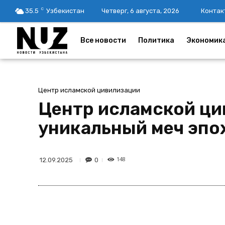
C
35.5
Узбекистан
Четверг, 6 августа, 2026
Контак
Все новости
Политика
Экономик
Центр исламской цивилизации
Центр исламской ци
уникальный меч эпо
148
0
12.09.2025