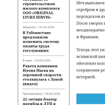
Меч выполнен 
строительством
жилого комплекса
серебром и др
ООО «ORIGINAL
персидском яз
LYUKS SERVIS»
После смерти 
Общество
04.08.2026
неоднократно
В Узбекистане
и Франции.
предложили
изменить систему
оплаты труда
Теперь этот у
госслужащих
исламской цив
В мире
06.08.2026
обогатило кол
Ракета компании
сохранении ре
Илона Маска на
огромной скорости
историей.
столкнулась с Луной
(видео)
Происшествия
05.08.2026
21-летняя блогер
погибла в ДТП в