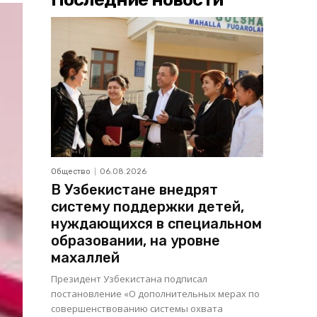
Общество
06.08.2026
В Узбекистане внедрят
систему поддержки детей,
нуждающихся в специальном
образовании, на уровне
махаллей
Президент Узбекистана подписал
постановление «О дополнительных мерах по
совершенствованию системы охвата