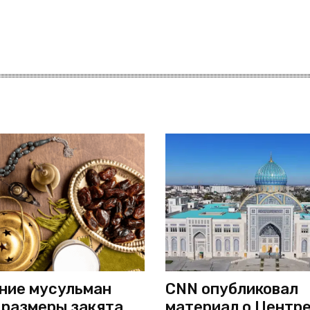
ние мусульман
CNN опубликовал
 размеры закята,
материал о Центр