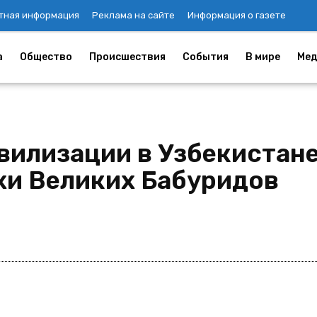
тная информация
Реклама на сайте
Информация о газете
а
Общество
Происшествия
События
В мире
Мед
вилизации в Узбекистане
хи Великих Бабуридов