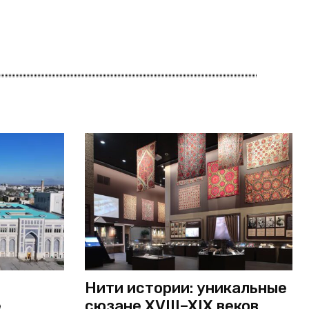
Нити истории: уникальные
е
сюзане XVIII–XIX веков