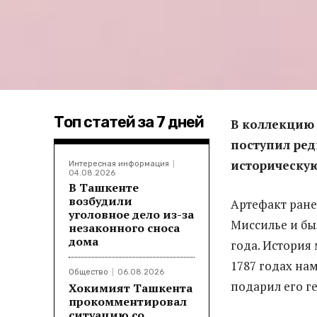
Топ статей за 7 дней
В коллекцию
поступил ред
историческую
Интересная информация
04.08.2026
В Ташкенте
возбудили
Артефакт ран
уголовное дело из-за
Миссилье и бы
незаконного сноса
дома
года. История
1787 годах на
Общество
06.08.2026
подарил его г
Хокимият Ташкента
прокомментировал
ситуацию со