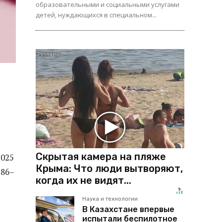
образовательными и социальными услугами
детей, нуждающихся в специальном...
Скрытая камера на пляже
2025
Крыма: Что люди вытворяют,
786–
когда их не видят...
Наука и технологии
В Казахстане впервые
испытали беспилотное