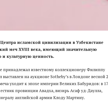
 Центра исламской цивилизации в Узбекистане
кий меч XVIII века, имеющий значительную
 и культурную ценность.
ее принадлежал известному коллекционеру Филиппу
л выставлен на аукционе Sotheby’s в Лондоне весной 
 меча уходит к эпохе империи Великих Бабуридов: в 1
местник провинции Авадха, визирь Асаф уд-Даулла,
енералу английской армии Клоду Мартину.