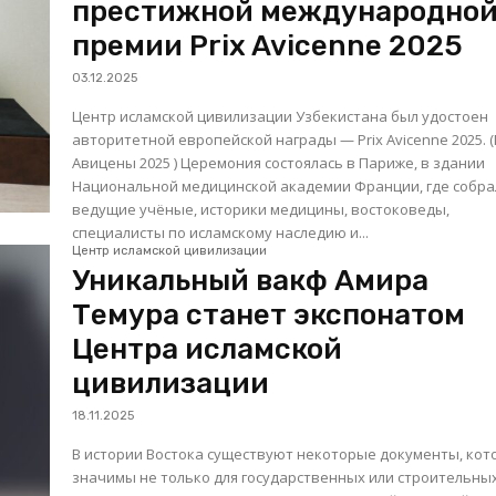
престижной международно
премии Prix Avicenne 2025
03.12.2025
Центр исламской цивилизации Узбекистана был удостоен
авторитетной европейской награды — Prix Avicenne 2025. 
Авицены 2025 ) Церемония состоялась в Париже, в здании
Национальной медицинской академии Франции, где собра
ведущие учёные, историки медицины, востоковеды,
специалисты по исламскому наследию и...
Центр исламской цивилизации
Уникальный вакф Амира
Темура станет экспонатом
Центра исламской
цивилизации
18.11.2025
В истории Востока существуют некоторые документы, ко
значимы не только для государственных или строительны