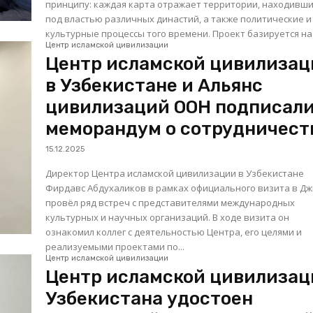
принципу: каждая карта отражает территории, находивш
под властью различных династий, а также политические и
культурные процессы того времени. Проект базируетс
Центр исламской цивилизации
Центр исламской цивилизац
в Узбекистане и Альянс
цивилизаций ООН подписал
меморандум о сотрудничест
15.12.2025
Директор Центра исламской цивилизации в Узбекистане
Фирдавс Абдухаликов в рамках официального визита в Д
провёл ряд встреч с представителями международных
культурных и научных организаций. В ходе визита он
ознакомил коллег с деятельностью Центра, его целями и
реализуемыми проектами по...
Центр исламской цивилизации
Центр исламской цивилизац
Узбекистана удостоен