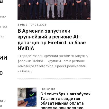
а
нило
В мире
09.08.2026
ктов
В Армении запустили
крупнейший в регионе AI-
кой
и
дата-центр Firebird на базе
NVIDIA
В городе Раздан Армении состоялся запуск AI-
ии
фабрики Firebird — крупнейшего в регионе
комплекса такого типа. Проект реализован
с
на базе...
Транспорт
С 1 сентября в автобусах
Ташкента вводится
ии и
обязательная оплата
проезда при посадке