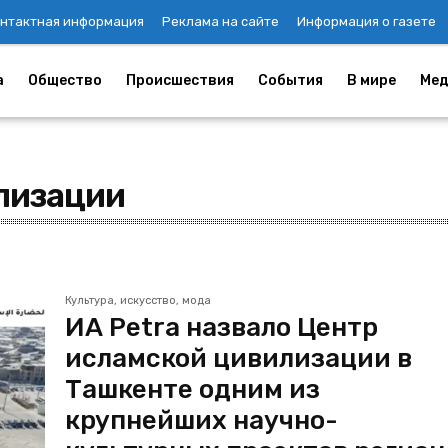
нтактная информация
Реклама на сайте
Информация о газете
а
Общество
Происшествия
События
В мире
Мед
лизации
Культура, искусство, мода
ИА Petra назвало Центр
исламской цивилизации в
Ташкенте одним из
крупнейших научно-