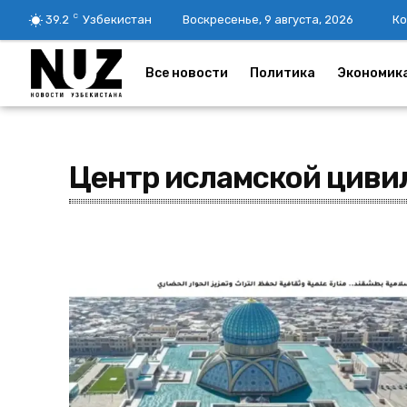
C
39.2
Узбекистан
Воскресенье, 9 августа, 2026
Ко
Все новости
Политика
Экономик
Центр исламской циви