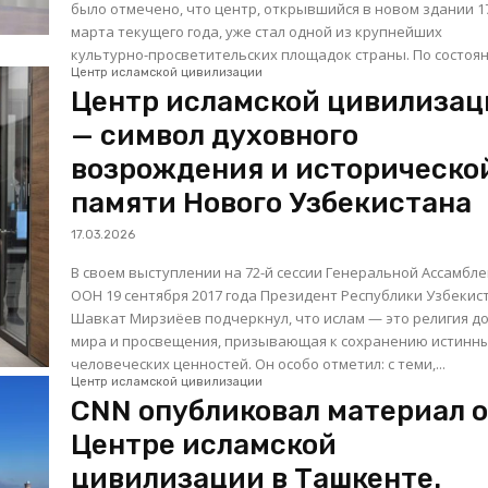
было отмечено, что центр, открывшийся в новом здании 1
марта текущего года, уже стал одной из крупнейших
культурно-просветительских площадок страны. По состоян
Центр исламской цивилизации
Центр исламской цивилизац
— символ духовного
возрождения и историческо
памяти Нового Узбекистана
17.03.2026
В своем выступлении на 72-й сессии Генеральной Ассамбл
ООН 19 сентября 2017 года Президент Республики Узбекис
Шавкат Мирзиёев подчеркнул, что ислам — это религия д
мира и просвещения, призывающая к сохранению истинн
человеческих ценностей. Он особо отметил: с теми,...
Центр исламской цивилизации
CNN опубликовал материал 
Центре исламской
цивилизации в Ташкенте.