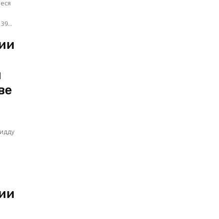
иеся
я на 39...
ии
и
ве
жидду
ии