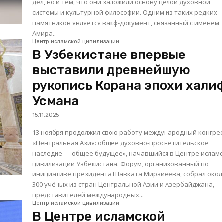
дел, но и тем, что они заложили основу целой духовной
системы и культурной философии. Одним из таких редких
памятников является вакф-документ, связанный с именем
Амира...
Центр исламской цивилизации
В Узбекистане впервые
выставили древнейшую
рукопись Корана эпохи хали
Усмана
15.11.2025
13 ноября продолжил свою работу международный конгре
«Центральная Азия: общее духовно-просветительское
наследие — общее будущее», начавшийся в Центре ислам
цивилизации Узбекистана. Форум, организованный по
инициативе президента Шавката Мирзиёева, собрал око
300 учёных из стран Центральной Азии и Азербайджана,
представителей международных...
Центр исламской цивилизации
В Центре исламской