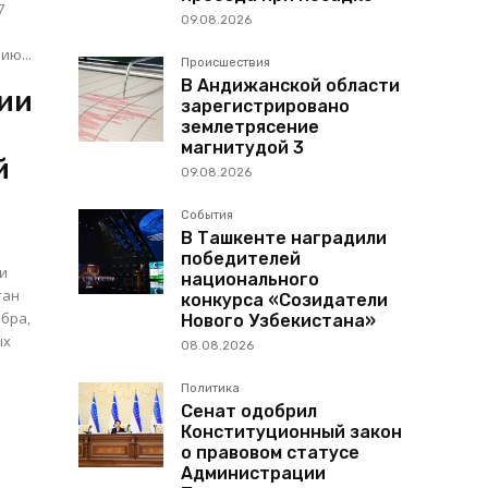
7
09.08.2026
ию...
Происшествия
В Андижанской области
ии
зарегистрировано
землетрясение
магнитудой 3
й
09.08.2026
События
В Ташкенте наградили
победителей
еи
национального
тан
конкурса «Созидатели
обра,
Нового Узбекистана»
ых
08.08.2026
Политика
о
Сенат одобрил
Конституционный закон
о правовом статусе
Администрации