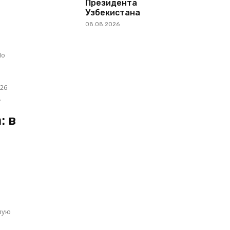
Президента
Узбекистана
08.08.2026
По
026
.
: в
вую