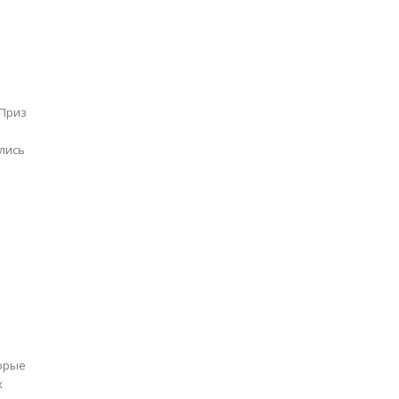
й
(Приз
лись
торые
х