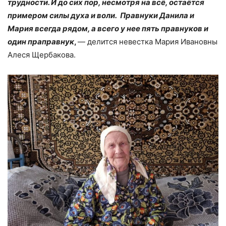
трудности. И до сих пор, несмотря на всё, остаётся
примером силы духа и воли. Правнуки Данила и
Мария всегда рядом, а всего у нее пять правнуков и
один праправнук
,
— делится невестка Мария Ивановны
Алеся Щербакова.