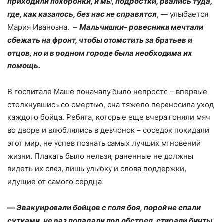
приходили похоронки, и мы, подростки, рвались туда,
где, как казалось, без нас не справятся
, — улыбается
Мария Ивановна. –
Мальчишки- ровесники мечтали
сбежать на фронт, чтобы отомстить за братьев и
отцов, но и в родном городе была необходима их
помощь.
В госпитале Маше поначалу было непросто – впервые
столкнувшись со смертью, она тяжело переносила уход
каждого бойца. Ребята, которые еще вчера гоняли мяч
во дворе и влюблялись в девчонок – соседок покидали
этот мир, не успев познать самых лучших мгновений
жизни. Плакать было нельзя, раненные не должны
видеть их слез, лишь улыбку и слова поддержки,
идущие от самого сердца.
—
Эвакуировали бойцов с поля боя, порой не спали
сутками, не раз попадали под обстрел, стирали бинты