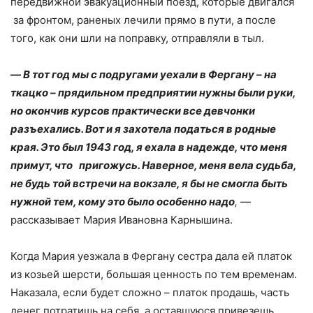
передвижной эвакуационный поезд, которые двигался
за фронтом, раненых лечили прямо в пути, а после
того, как они шли на поправку, отправляли в тыл.
—
В тот год мы с подругами уехали в Фергану – на
ткацко – прядильном предприятии нужны были руки,
но окончив курсов практически все девчонки
разъехались. Вот и я захотела податься в родные
края. Это был 1943 год, я ехала в надежде, что меня
примут, что пригожусь. Наверное, меня вела судьба,
не будь той встречи на вокзале, я бы не смогла быть
нужной тем, кому это было особенно надо
,
—
рассказывает Мария Ивановна Карнышина.
Когда Мария уезжала в Фергану сестра дала ей платок
из козьей шерсти, большая ценность по тем временам.
Наказала, если будет сложно – платок продашь, часть
денег потратишь на себя, а оставшуюся привезешь