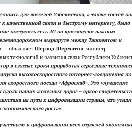
тавить для жителей Узбекистана, а также гостей н
 к качественной связи и быстрому интернету, было
ние построить сеть 4G на критически важном
елезнодорожном маршруте между Ташкентом и
,
— объясняет
Шерзод Шерматов
, министр
х технологий и развития связи Республики Узбекист
атор в сжатые сроки проработал серьезные техничес
запуска высокоскоростного интернет-соединения по
ия скоростного поезда «Афросиаб». Это улучшение
и вдоль наших железных дорог – яркое свидетельств
екистана на пути к цифровизации страны, что усили
 экономического роста».
участвуем в цифровизации всех отраслей экономик