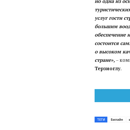
но одна из ос
туристически
услуг гости с
большим воод
обеспечение и
состоится сам
о высоком кач
стране»,
– ком
Терзиоглу
.
ТЕГИ
Билайн