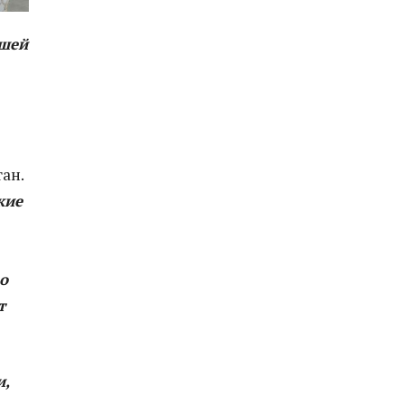
ашей
ан.
кие
о
т
и,