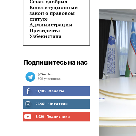
Сенат одобрил
Конституционный
закон о правовом
статусе
Администрации
Президента
Узбекистана
Подпишитесь на нас
51,905
Фанаты
МНЕ НРАВИТСЯ
22,961
Читатели
ЧИТАТЬ
8,920
Подписчики
ПОДПИСАТЬСЯ