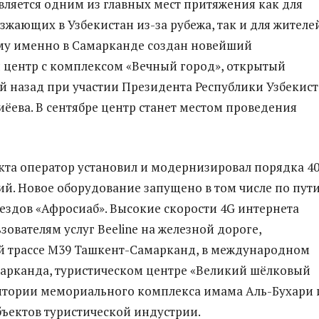
вляется одним из главных мест притяжения как для
зжающих в Узбекистан из-за рубежа, так и для жителе
му именно в Самарканде создан новейший
 центр с комплексом «Вечный город», открытый
й назад при участии Президента Республики Узбекис
ёева. В сентябре центр станет местом проведения
кта оператор установил и модернизировал порядка 4
ий. Новое оборудование запущено в том числе по пут
ездов «Афросиаб». Высокие скорости 4G интернета
зователям услуг Beeline на железной дороге,
й трассе М39 Ташкент-Самарканд, в международном
арканда, туристическом центре «Великий шёлковый
ритории мемориального комплекса имама Аль-Бухари 
бъектов туристической индустрии.