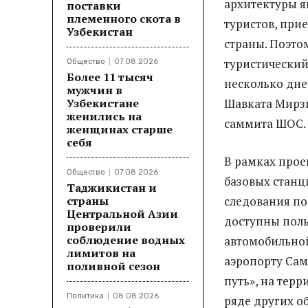
архитектуры я
поставки
племенного скота в
туристов, прие
Узбекистан
страны. Поэто
туристический
Общество
07.08.2026
Более 11 тысяч
несколько дне
мужчин в
Узбекистане
Шавката Мирзи
женились на
саммита ШОС.
женщинах старше
себя
В рамках прое
Общество
07.08.2026
базовых станц
Таджикистан и
страны
следования по
Центральной Азии
доступны поль
проверили
соблюдение водных
автомобильно
лимитов на
аэропорту Сам
поливной сезон
путь», на тер
Политика
08.08.2026
ряде других о