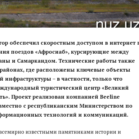
тор обеспечил скоростным доступом в интернет 
ания поездов
«Афросиаб», курсирующие между
аны и Самаркандом. Технические работы также
 районах, где расположены ключевые объекты
й инфраструктуры – в частности, только что
ждународный туристический центр «Великий
ь». Проект реализован компанией Beeline
овместно с республиканским Министерством по
формационных технологий и коммуникаций.
 всемирно известными памятниками истории и