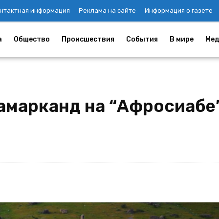
нтактная информация
Реклама на сайте
Информация о газете
а
Общество
Происшествия
События
В мире
Мед
Самарканд на “Афросиабе