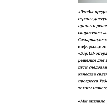
«Чтобы предос
страны доступ
принято реше
скоростном ж
Самаркандом»
информационны
«Digital-опер
решения для 
пути следован
качества связ
прогресса Узб
темпы нашего
«Мы активно 