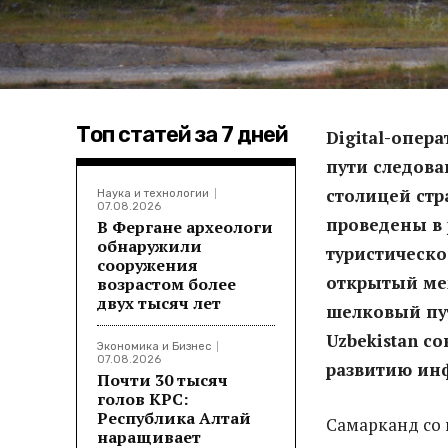
Топ статей за 7 дней
Digital
-опера
пути следов
столицей стр
Наука и технологии
07.08.2026
проведены в
В Фергане археологи
обнаружили
туристическо
сооружения
открытый ме
возрастом более
двух тысяч лет
шелковый пут
Uzbekistan с
Экономика и Бизнес
07.08.2026
развитию
ин
Почти 30 тысяч
голов КРС:
Республика Алтай
Самарканд со
наращивает