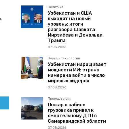
Политика
Узбекистан и США
выходят на новый
е
уровень: итоги
разговора Шавката
Мирзиёева и Дональда
Трампа
07.08.2026
Наука и технологии
Узбекистан наращивает
мощности ИИ: страна
намерена войти в число
мировых лидеров
07.08.2026
Происшествия
Пожар в кабине
грузовика привел к
смертельному ДТП в
Самаркандской области
07.08.2026