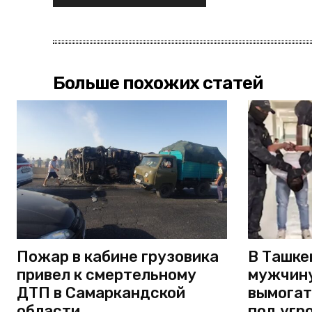
Больше похожих статей
Пожар в кабине грузовика
В Ташке
привел к смертельному
мужчину
ДТП в Самаркандской
вымогат
области
под угр