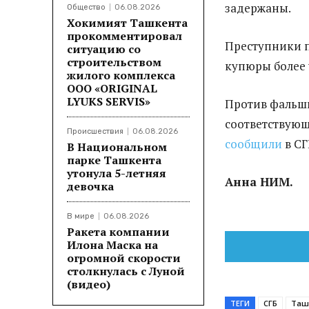
задержаны.
Общество
06.08.2026
Хокимият Ташкента
прокомментировал
Преступники п
ситуацию со
строительством
купюры более 
жилого комплекса
ООО «ORIGINAL
LYUKS SERVIS»
Против фальш
соответствующ
Происшествия
06.08.2026
сообщили
в СГ
В Национальном
парке Ташкента
утонула 5-летняя
Анна НИМ.
девочка
В мире
06.08.2026
Ракета компании
Илона Маска на
огромной скорости
столкнулась с Луной
(видео)
ТЕГИ
СГБ
Таш