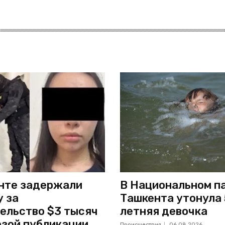
нте задержали
В Национальном п
 за
Ташкента утонула 
ельство $3 тысяч
летняя девочка
озой публикации
Происшествия
06.08.2026