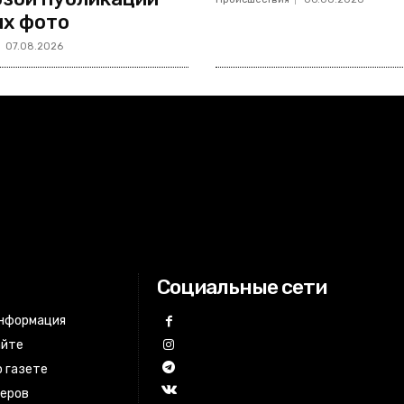
х фото
07.08.2026
Социальные сети
информация
айте
 газете
неров