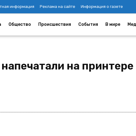
тная информация
Реклама на сайте
Информация о газете
а
Общество
Происшествия
События
В мире
Мед
напечатали на принтере