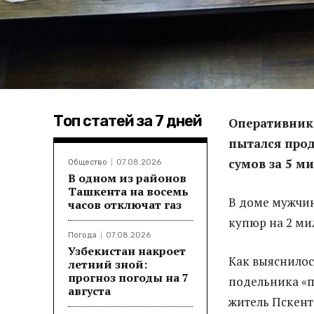
Топ статей за 7 дней
Оперативник
пытался про
сумов за 5 м
Общество
07.08.2026
В одном из районов
Ташкента на восемь
В доме мужчи
часов отключат газ
купюр на 2 ми
Погода
07.08.2026
Узбекистан накроет
Как выяснилос
летний зной:
прогноз погоды на 7
подельника «п
августа
житель Пскент