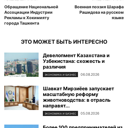
Обращение Национальной
Военная поэзия Шарафа
Ассоциации Индустрии
Рашидова на русском
Рекламы к Хокимияту
языке
города Ташкента
ЭТО МОЖЕТ БЫТЬ ИНТЕРЕСНО
Девелопмент Казахстана и
Узбекистана: схожесть и
различия
06.08.2026
ЭКОНОМИКА И БИЗНЕС
Шавкат Мирзиёев запускает
масштабную реформу
животноводства: в отрасль
направят...
05.08.2026
ЭКОНОМИКА И БИЗНЕС
Более 100 предпринимателей из