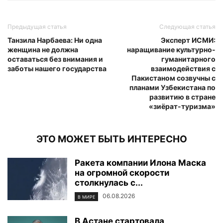
Предыдущая статья
Следующая статья
Танзила Нарбаева: Ни одна
Эксперт ИСМИ:
женщина не должна
наращивание культурно-
оставаться без внимания и
гуманитарного
заботы нашего государства
взаимодействия с
Пакистаном созвучны с
планами Узбекистана по
развитию в стране
«зиёрат-туризма»
ЭТО МОЖЕТ БЫТЬ ИНТЕРЕСНО
Ракета компании Илона Маска
на огромной скорости
столкнулась с...
06.08.2026
В МИРЕ
В Астане стартовала