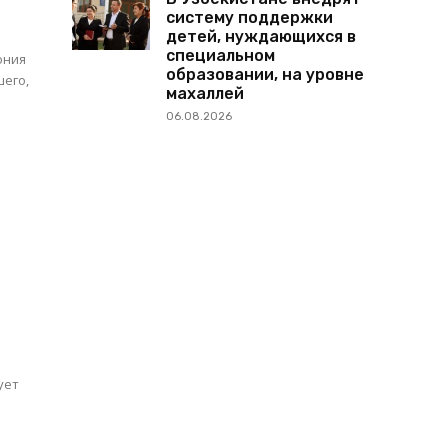
систему поддержки
детей, нуждающихся в
специальном
ония
образовании, на уровне
шего,
махаллей
06.08.2026
м
ует
я