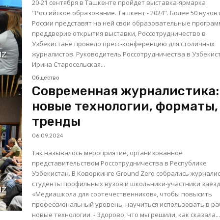
20-21 сентября в Ташкенте пройдет выставка-ярмарка
"Российское образование. Ташкент - 2024". Более 50 вузов
России представят на ней свои образовательные програм
преддверие открытия выставки, Россотрудничество в
Узбекистане провело пресс-конференцию для столичных
журналистов. Руководитель Россотрудничества в Узбекистане
Ирина Старосельская...
Общество
Современная журналистика:
новые технологии, форматы,
тренды
06.09.2024
Так называлось мероприятие, организованное
представительством Россотрудничества в Республике
Узбекистан. В Коворкинге Ground Zero собрались журналисты,
студенты профильных вузов и школьники-участники заез
«Медиашкола для соотечественников», чтобы повысить
профессиональный уровень, научиться использовать в р
новые технологии. - Здорово, что мы решили, как сказала..