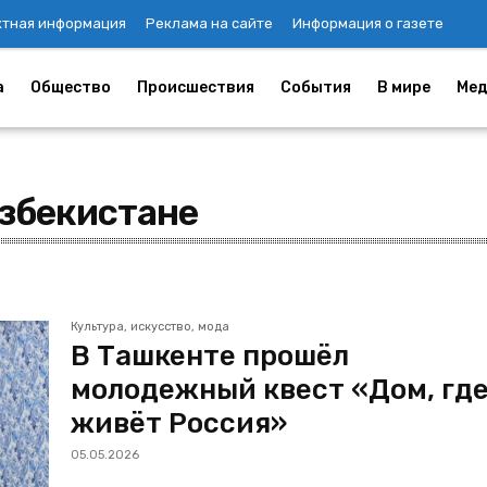
ктная информация
Реклама на сайте
Информация о газете
а
Общество
Происшествия
События
В мире
Мед
Узбекистане
Культура, искусство, мода
В Ташкенте прошёл
молодежный квест «Дом, гд
живёт Россия»
05.05.2026