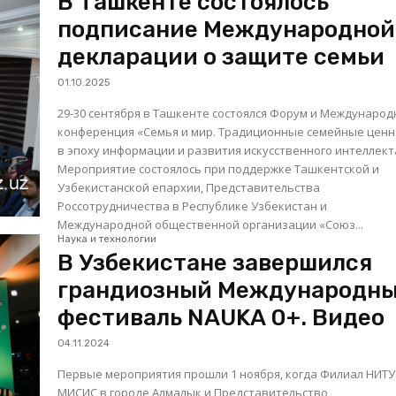
В Ташкенте состоялось
подписание Международной
декларации о защите семьи
01.10.2025
29-30 сентября в Ташкенте состоялся Форум и Международ
конференция «Семья и мир. Традиционные семейные ценн
в эпоху информации и развития искусственного интеллект
Мероприятие состоялось при поддержке Ташкентской и
Узбекистанской епархии, Представительства
Россотрудничества в Республике Узбекистан и
Международной общественной организации «Союз...
Наука и технологии
В Узбекистане завершился
грандиозный Международн
фестиваль NAUKA 0+. Видео
04.11.2024
Первые мероприятия прошли 1 ноября, когда Филиал НИТУ
МИСИС в городе Алмалык и Представительство