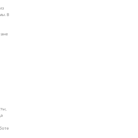
 из
мы. В
да
аботе
.