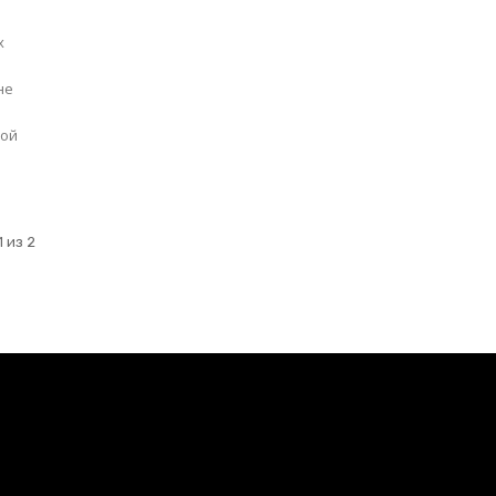
х
кой
 из 2