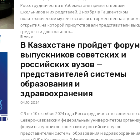
Россотрудничества в Узбекистане приветствовали
школьников и их родителей. 2 ноября в Ташкентском
политехническом музее состоялась торжественная церем
открытия, на которой присутствовали представители выс
среднего и дошкольного...
В мире
В Казахстане пройдет фору
выпускников советских и
российских вузов —
представителей системы
образования и
здравоохранения
04.10.2024
С 9 по 10 октября 2024 года Россотрудничество совместно с
Северо-Кавказским федеральным университетом организ
форум выпускников советских и российских вузов -
представителей системы образования и здравоохранени
стран СНГ в Казахстане. В форуме примут участие