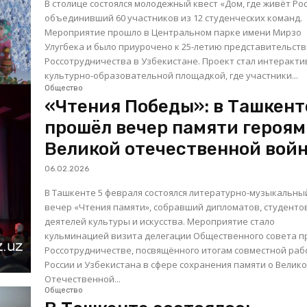
В столице состоялся молодежный квест «Дом, где живёт Рос
объединивший 60 участников из 12 студенческих команд.
Мероприятие прошло в Центральном парке имени Мирзо
Улугбека и было приурочено к 25-летию представительст
Россотрудничества в Узбекистане. Проект стал интерактивной
культурно-образовательной площадкой, где участники...
Общество
«Чтения Победы»: в Ташкент
прошёл вечер памяти героям
Великой отечественной вой
06.02.2026
В Ташкенте 5 февраля состоялся литературно-музыкальны
вечер «Чтения памяти», собравший дипломатов, студенто
деятелей культуры и искусства. Мероприятие стало
кульминацией визита делегации Общественного совета п
Россотрудничестве, посвящённого итогам совместной ра
России и Узбекистана в сфере сохранения памяти о Велик
Отечественной...
Общество