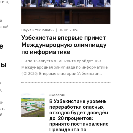
сия»,
ва
Наука и технологии
06.08.2026
Узбекистан впервые примет
Международную олимпиаду
е
по информатике
С 9 по 16 августа в Ташкенте пройдет 38-я
ны
Международная олимпиада по информатике
(IOI 2026). Впервые в истории Узбекистан...
й
в,
Экология
В Узбекистане уровень
ри
переработки опасных
боты
отходов будет доведён
ой
до 20 процентов:
принято постановление
Президента по