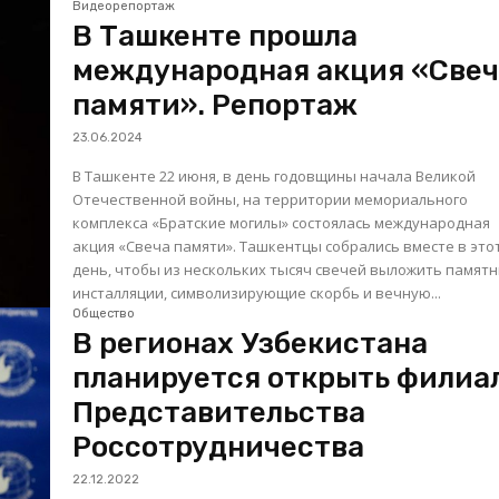
Видеорепортаж
В Ташкенте прошла
международная акция «Све
памяти». Репортаж
23.06.2024
В Ташкенте 22 июня, в день годовщины начала Великой
Отечественной войны, на территории мемориального
комплекса «Братские могилы» состоялась международная
акция «Свеча памяти». Ташкентцы собрались вместе в этот
день, чтобы из нескольких тысяч свечей выложить памят
инсталляции, символизирующие скорбь и вечную...
Общество
В регионах Узбекистана
планируется открыть филиа
Представительства
Россотрудничества
22.12.2022