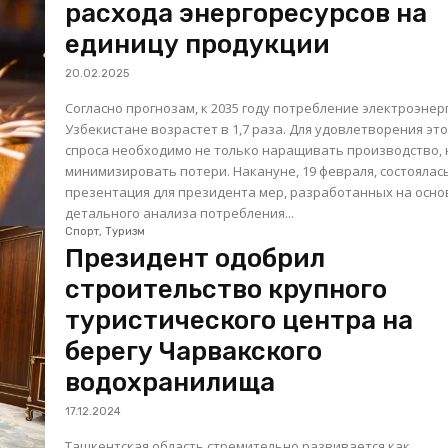
расхода энергоресурсов на
единицу продукции
20.02.2025
Согласно прогнозам, к 2035 году потребление электроэнер
Узбекистане возрастет в 1,7 раза. Для удовлетворения это
спроса необходимо не только наращивать производство, 
минимизировать потери. Накануне, 19 февраля, состоялась
презентация для президента мер, разработанных на осно
детального анализа потребления...
Спорт, Туризм
Президент одобрил
строительство крупного
туристического центра на
берегу Чарвакского
водохранилища
17.12.2024
Ташкентская область стремительно развивается как