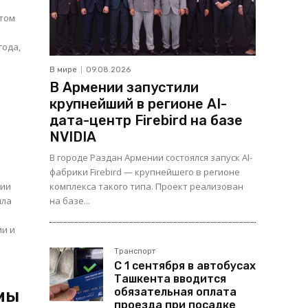
этом
года,
В мире
09.08.2026
В Армении запустили
крупнейший в регионе AI-
дата-центр Firebird на базе
NVIDIA
В городе Раздан Армении состоялся запуск AI-
фабрики Firebird — крупнейшего в регионе
ции
комплекса такого типа. Проект реализован
ила
на базе...
ии и
Транспорт
С 1 сентября в автобусах
Ташкента вводится
обязательная оплата
мы
проезда при посадке