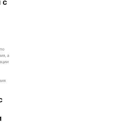
 с
 по
ия, а
ации
вия
с
и