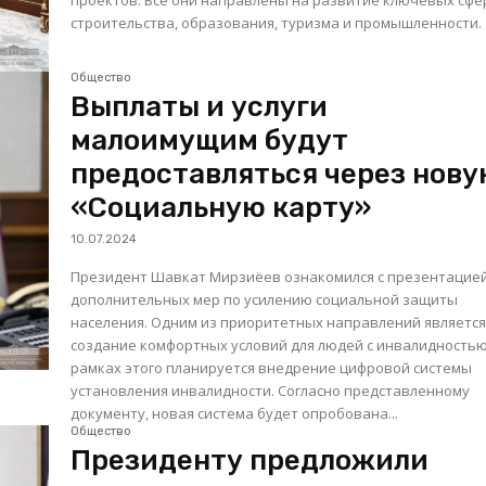
проектов. Все они направлены на развитие ключевых сфе
строительства, образования, туризма и промышленности.
Общество
Выплаты и услуги
малоимущим будут
предоставляться через нов
«Социальную карту»
10.07.2024
Президент Шавкат Мирзиёев ознакомился с презентацие
дополнительных мер по усилению социальной защиты
населения. Одним из приоритетных направлений является
создание комфортных условий для людей с инвалидностью
рамках этого планируется внедрение цифровой системы
установления инвалидности. Согласно представленному
документу, новая система будет опробована...
Общество
Президенту предложили