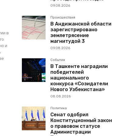
09.08.2026
Происшествия
В Андижанской области
зарегистрировано
гии в
землетрясение
го
магнитудой 3
но и
09.08.2026
ве
События
В Ташкенте наградили
победителей
национального
конкурса «Созидатели
Нового Узбекистана»
08.08.2026
Политика
Сенат одобрил
Конституционный закон
о правовом статусе
Администрации