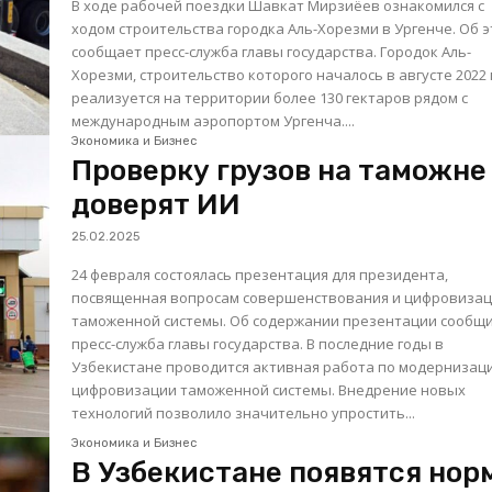
В ходе рабочей поездки Шавкат Мирзиёев ознакомился с
ходом строительства городка Аль-Хорезми в Ургенче. Об 
сообщает пресс-служба главы государства. Городок Аль-
Хорезми, строительство которого началось в августе 2022 
реализуется на территории более 130 гектаров рядом с
международным аэропортом Ургенча....
Экономика и Бизнес
Проверку грузов на таможне
доверят ИИ
25.02.2025
24 февраля состоялась презентация для президента,
посвященная вопросам совершенствования и цифровиза
таможенной системы. Об содержании презентации сообщ
пресс-служба главы государства. В последние годы в
Узбекистане проводится активная работа по модернизац
цифровизации таможенной системы. Внедрение новых
технологий позволило значительно упростить...
Экономика и Бизнес
В Узбекистане появятся нор