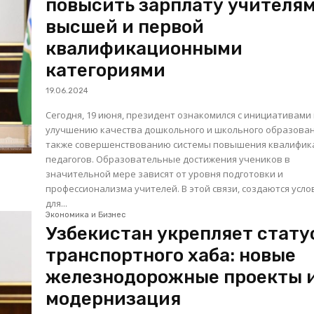
повысить зарплату учителям
высшей и первой
квалификационными
категориями
19.06.2024
Сегодня, 19 июня, президент ознакомился с инициативами
улучшению качества дошкольного и школьного образован
также совершенствованию системы повышения квалифик
педагогов. Образовательные достижения учеников в
значительной мере зависят от уровня подготовки и
профессионализма учителей. В этой связи, создаются усло
для...
Экономика и Бизнес
Узбекистан укрепляет стату
транспортного хаба: новые
железнодорожные проекты 
модернизация