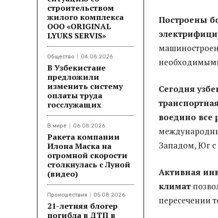
строительством
жилого комплекса
Построены бо
ООО «ORIGINAL
электрифици
LYUKS SERVIS»
машиностроени
Общество
04.08.2026
необходимыми
В Узбекистане
предложили
изменить систему
Сегодня узбе
оплаты труда
транспортная
госслужащих
воедино все 
В мире
06.08.2026
международны
Ракета компании
Западом, Юг с
Илона Маска на
огромной скорости
столкнулась с Луной
Активная ин
(видео)
климат
позвол
Происшествия
05.08.2026
пересечении т
21-летняя блогер
погибла в ДТП в