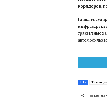
коридоров
, 
Глава госуда
инфраструкт
транзитные ха
автомобильных
ТЕГИ
Железнодо
Поделитьс