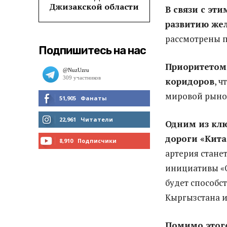
Джизакской области
В связи с эт
развитию же
рассмотрены п
Подпишитесь на нас
Приоритетом
коридоров
, 
мировой рынок
51,905
Фанаты
МНЕ НРАВИТСЯ
22,961
Читатели
Одним из клю
дороги «Кита
ЧИТАТЬ
8,910
Подписчики
артерия стане
ПОДПИСАТЬСЯ
инициативы «О
будет способс
Кыргызстана и
Помимо этого