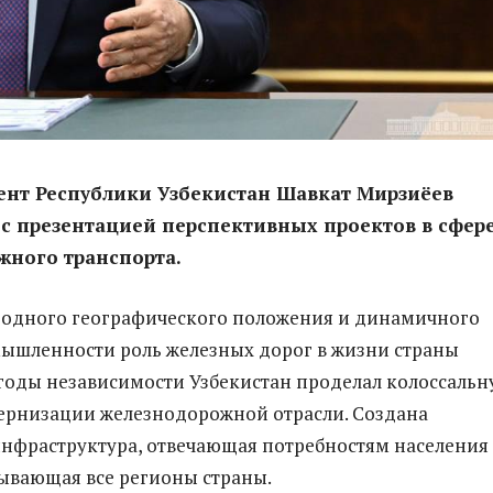
ент Республики Узбекистан Шавкат Мирзиёев
с презентацией перспективных проектов в сфер
жного транспорта.
годного географического положения и динамичного
ышленности роль железных дорог в жизни страны
а годы независимости Узбекистан проделал колоссаль
ернизации железнодорожной отрасли. Создана
нфраструктура, отвечающая потребностям населения
тывающая все регионы страны.