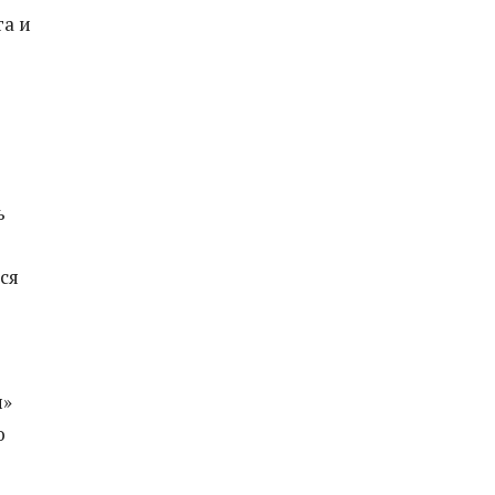
га и
ь
ся
н»
ю