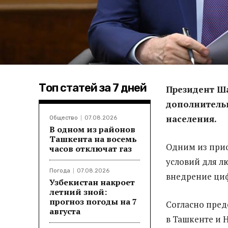
Топ статей за 7 дней
Президент Ш
дополнитель
населения.
Общество
07.08.2026
В одном из районов
Ташкента на восемь
Одним из при
часов отключат газ
условий для л
Погода
07.08.2026
внедрение циф
Узбекистан накроет
летний зной:
прогноз погоды на 7
Согласно пред
августа
в Ташкенте и Н