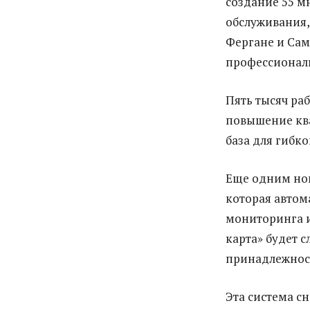
создание 55 
обслуживания,
Фергане и Сам
профессиональ
Пять тысяч ра
повышение кв
база для гибк
Еще одним нов
которая автом
мониторинга и
карта» будет 
принадлежнос
Эта система с