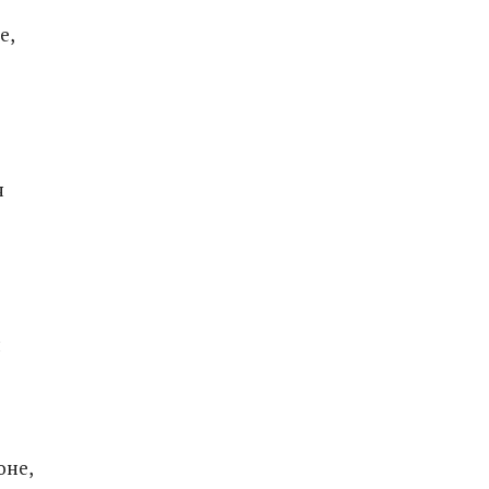
е,
о
я
я
оне,