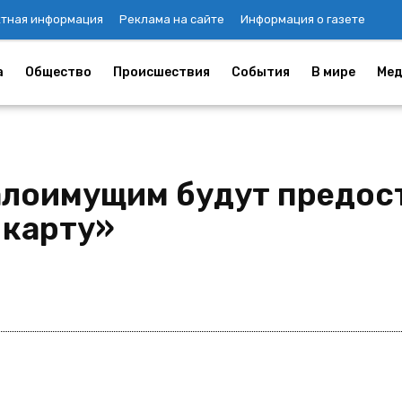
ктная информация
Реклама на сайте
Информация о газете
а
Общество
Происшествия
События
В мире
Мед
алоимущим будут предос
 карту»