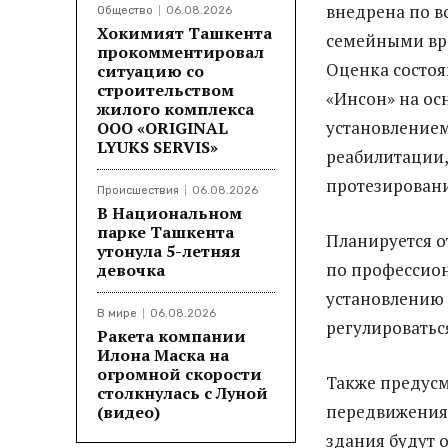
внедрена по в
Общество
06.08.2026
Хокимият Ташкента
семейными вра
прокомментировал
Оценка состоя
ситуацию со
строительством
«Инсон» на ос
жилого комплекса
установлением
ООО «ORIGINAL
LYUKS SERVIS»
реабилитации,
протезировани
Происшествия
06.08.2026
В Национальном
парке Ташкента
Планируется 
утонула 5-летняя
по профессион
девочка
установлению 
В мире
06.08.2026
регулироватьс
Ракета компании
Илона Маска на
огромной скорости
Также предусм
столкнулась с Луной
передвижения 
(видео)
здания будут 