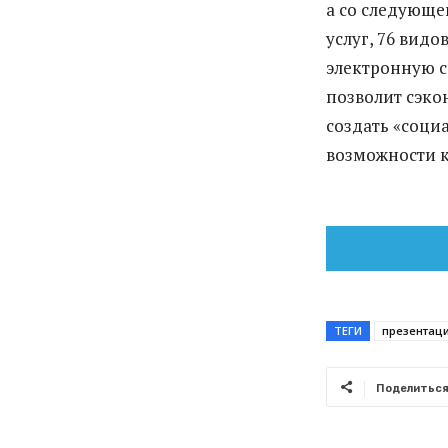
а со следующег
услуг, 76 вид
электронную с
позволит сэко
создать «соци
возможности 
ТЕГИ
презентаци
Поделитьс