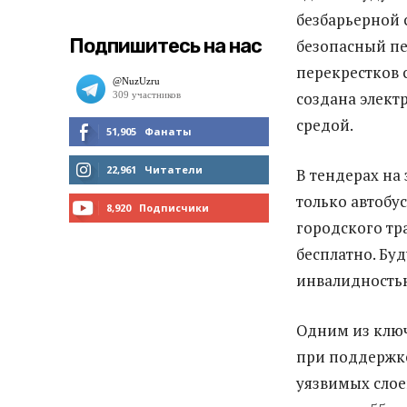
безбарьерной 
Подпишитесь на нас
безопасный пе
перекрестков 
создана элект
средой.
51,905
Фанаты
МНЕ НРАВИТСЯ
22,961
Читатели
В тендерах на
только автобу
ЧИТАТЬ
8,920
Подписчики
городского тр
ПОДПИСАТЬСЯ
бесплатно. Бу
инвалидность
Одним из ключ
при поддержке
уязвимых слое