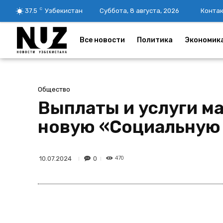
C
37.5
Узбекистан
Суббота, 8 августа, 2026
Конта
Все новости
Политика
Экономик
Общество
Выплаты и услуги м
новую «Социальную
470
0
10.07.2024