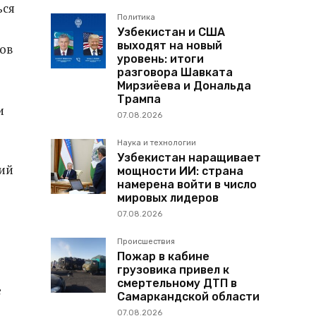
ься
Политика
Узбекистан и США
выходят на новый
ов
уровень: итоги
разговора Шавката
Мирзиёева и Дональда
Трампа
и
07.08.2026
Наука и технологии
Узбекистан наращивает
ий
мощности ИИ: страна
намерена войти в число
мировых лидеров
07.08.2026
Происшествия
Пожар в кабине
грузовика привел к
смертельному ДТП в
е
Самаркандской области
07.08.2026