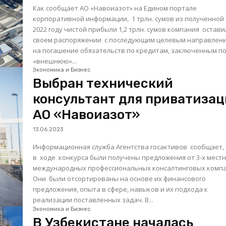
Как сообщает АО «Навоиазот» на Едином портале
корпоративной информации, 1 трлн. сумов из полученной
2022 году чистой прибыли 1,2 трлн. сумов компания остави
своем распоряжении с последующим целевым направлен
на погашение обязательств по кредитам, заключенным п
«внешнюю»...
Экономика и Бизнес
Выбран технический
консультант для приватиза
АО «Навоиазот»
13.06.2023
Информационная служба Агентства госактивов сообщает,
в ходе конкурса были получены предложения от 3-х мест
международных профессиональных консалтинговых компа
Они были отсортированы на основе их финансового
предложения, опыта в сфере, навыков и их подхода к
реализации поставленных задач. В...
Экономика и Бизнес
В Узбекистане началась