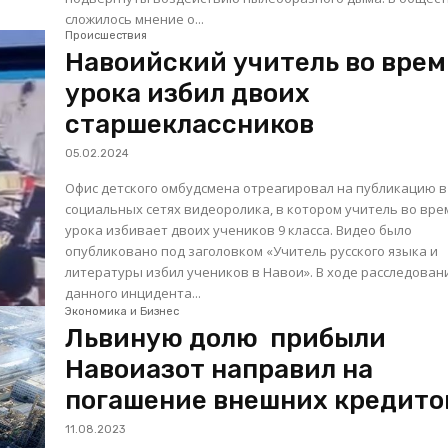
сложилось мнение о...
Происшествия
Навоийский учитель во врем
урока избил двоих
старшеклассников
05.02.2024
Офис детского омбудсмена отреагировал на публикацию в
социальных сетях видеоролика, в котором учитель во вре
урока избивает двоих учеников 9 класса. Видео было
опубликовано под заголовком «Учитель русского языка и
литературы избил учеников в Навои». В ходе расследования
данного инцидента...
Экономика и Бизнес
Львиную долю прибыли
Навоиазот направил на
погашение внешних кредито
11.08.2023