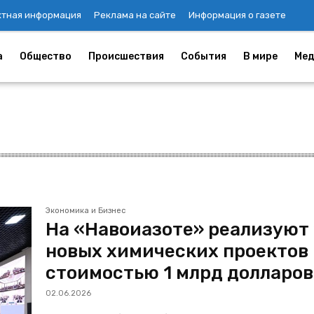
ктная информация
Реклама на сайте
Информация о газете
а
Общество
Происшествия
События
В мире
Мед
Экономика и Бизнес
На «Навоиазоте» реализуют
новых химических проектов
стоимостью 1 млрд долларов
02.06.2026