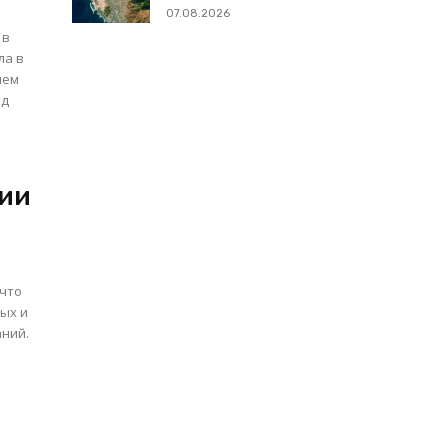
07.08.2026
 в
ла в
ием
од
ции
 что
ных и
ний.