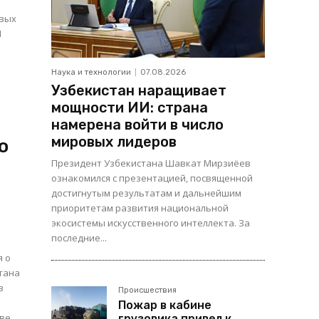
овых
1
Наука и технологии
07.08.2026
Узбекистан наращивает
мощности ИИ: страна
намерена войти в число
мировых лидеров
о
Президент Узбекистана Шавкат Мирзиёев
ознакомился с презентацией, посвященной
достигнутым результатам и дальнейшим
приоритетам развития национальной
экосистемы искусственного интеллекта. За
последние...
я о
утана
Происшествия
Пожар в кабине
грузовика привел к