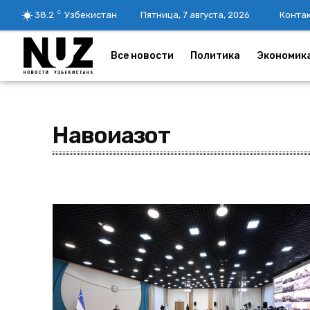
C
38.2
Узбекистан
Пятница, 7 августа, 2026
Конта
Все новости
Политика
Экономик
Навоиазот