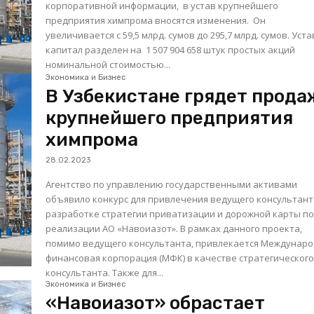
корпоративной информации, в устав крупнейшего
предприятия химпрома вносятся изменения. Он
увеличивается с 59,5 млрд. сумов до 295,7 млрд. сумов. Уст
капитал разделен на 1 507 904 658 штук простых акций
номинальной стоимостью...
Экономика и Бизнес
В Узбекистане грядет прода
крупнейшего предприятия
химпрома
28.02.2023
Агентство по управлению государственными активами
объявило конкурс для привлечения ведущего консультант
разработке стратегии приватизации и дорожной карты по
реализации АО «Навоиазот». В рамках данного проекта,
помимо ведущего консультанта, привлекается Междунар
финансовая корпорация (МФК) в качестве стратегическог
консультанта. Также для...
Экономика и Бизнес
«Навоиазот» обрастает