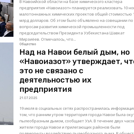
В Навоийской области на базе химического кластера
предприятия «Навоиазот» планируется реализовать 10 н
малотоннажных химических проектов общей стоимостью 
млрд долларов. Об этом было объявлено на совещании по
вопросам развития химической промышленности под
председательством Президента Узбекистана Шавкат
Мирзиёев. Отмечалось, что...
Общество
Над на Навои белый дым, но
«Навоиазот» утверждает, чт
это не связано с
деятельностью их
предприятия
21.07.2025
19 июля в социальных сетях распространилась информаци
том, что ранним утром территория города Навои была ок
пылеобразным дымом, сообщает УзА. В течение двух часов
жители города Навои и прилегающих районов были
подвергнуты воздействию пылеобразного дыма. В обществе