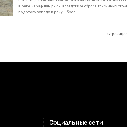
стало то, что экологи зафиксировали гибель части обита
в реке Зарафшан рыбы вследствие сброса токсичных сто
вод этого завода в реку. Сброс...
Страница 1
Социальные сети