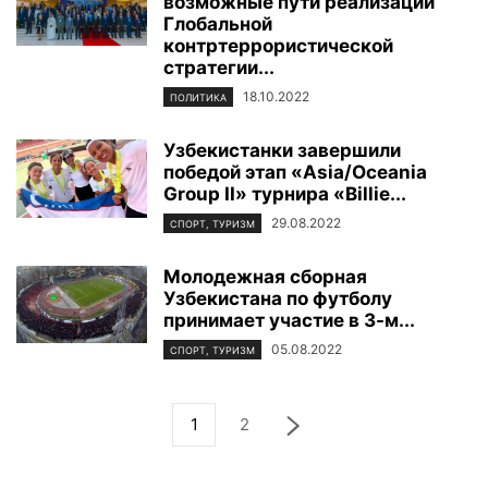
возможные пути реализации
Глобальной
контртеррористической
стратегии...
18.10.2022
ПОЛИТИКА
Узбекистанки завершили
победой этап «Asia/Oceania
Group II» турнира «Billie...
29.08.2022
СПОРТ, ТУРИЗМ
Молодежная сборная
Узбекистана по футболу
принимает участие в 3-м...
05.08.2022
СПОРТ, ТУРИЗМ
1
2