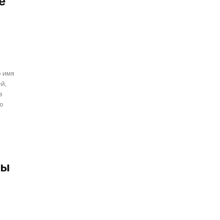
е
о имя
й,
в
.
ды