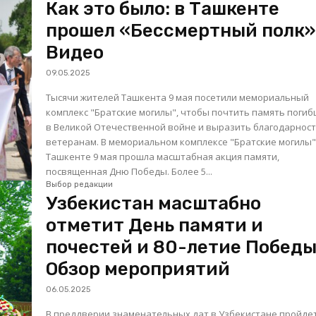
Как это было: в Ташкенте
прошел «Бессмертный полк»
Видео
09.05.2025
Тысячи жителей Ташкента 9 мая посетили мемориальный
комплекс "Братские могилы", чтобы почтить память поги
в Великой Отечественной войне и выразить благодарнос
ветеранам. В мемориальном комплексе "Братские могилы" в
Ташкенте 9 мая прошла масштабная акция памяти,
посвященная Дню Победы. Более 5...
Выбор редакции
Узбекистан масштабно
отметит День памяти и
почестей и 80-летие Победы
Обзор мероприятий
06.05.2025
В преддверии знаменательных дат в Узбекистане пройде