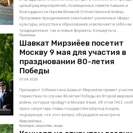
целый ряд мероприятий, посвященных памяти павших и
благодарности героям Великой Отечественной войны.
Программа празднования охватывает различные сферы
культуры, искусства и образования, и включает в себя как
традиционные, так и новые форматы. Концерты и...
Политика
Шавкат Мирзиёев посетит
Москву 9 мая для участия в
праздновании 80-летия
Победы
07.04.2025
Президент Узбекистана Шавкат Мирзиёев примет участие
торжествах по случаю 80-летия Победы во Второй мирово
войне, которые пройдут в Москве 9 мая. Об этом ТАСС сообщил
пресс-секретарь главы государства Шерзод Асадов,
подчеркнув, что этот вопрос обсуждался на встрече
Мирзиёева...
Культура, искусство, мода