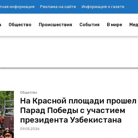
тная информация
Реклама на сайте
Информация о газете
а
Общество
Происшествия
События
В мире
Мед
Общество
На Красной площади прошел
Парад Победы с участием
президента Узбекистана
09.05.2026