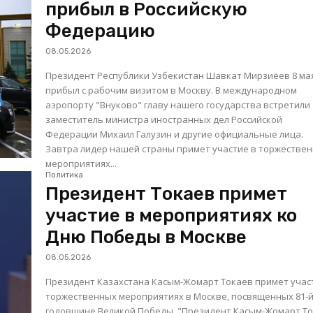
прибыл в Российскую
Федерацию
08.05.2026
Президент Республики Узбекистан Шавкат Мирзиёев 8 ма
прибыл с рабочим визитом в Москву. В международном
аэропорту "Внуково" главу нашего государства встретили
заместитель министра иностранных дел Российской
Федерации Михаил Галузин и другие официальные лица.
Завтра лидер нашей страны примет участие в торжестве
мероприятиях...
Политика
Президент Токаев примет
участие в мероприятиях ко
Дню Победы в Москве
08.05.2026
Президент Казахстана Касым-Жомарт Токаев примет учас
торжественных мероприятиях в Москве, посвященных 81-
годовщине Великой Победы. "Президент Касым-Жомарт Токаев