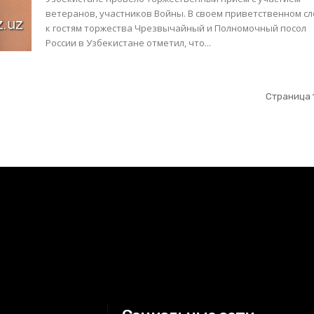
ветеранов, участников Войны. В своем приветственном слове
к гостям торжества Чрезвычайный и Полномочный посол
России в Узбекистане отметил, что...
Страница 1