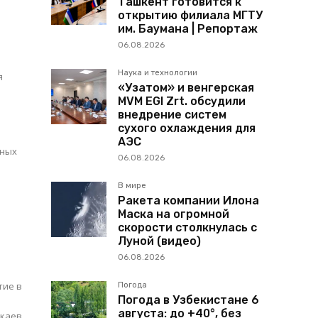
Ташкент готовится к
открытию филиала МГТУ
им. Баумана | Репортаж
06.08.2026
Наука и технологии
я
«Узатом» и венгерская
MVM EGI Zrt. обсудили
внедрение систем
сухого охлаждения для
АЭС
нных
06.08.2026
В мире
Ракета компании Илона
Маска на огромной
скорости столкнулась с
Луной (видео)
06.08.2026
тие в
Погода
Погода в Узбекистане 6
й
августа: до +40°, без