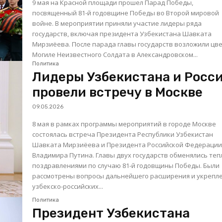
9 мая на Красной площади прошел Парад Победы,
посвященный 81-й годовщине Победы во Второй мировой
войне. В мероприятии приняли участие лидеры ряда
государств, включая президента Узбекистана Шавката
Мирзиёева. После парада главы государств возложили цветы к
Могиле Неизвестного Солдата в Александровском...
Политика
Лидеры Узбекистана и Росс
провели встречу в Москве
09.05.2026
8 мая в рамках программы мероприятий в городе Москве
состоялась встреча Президента Республики Узбекистан
Шавката Мирзиёева и Президента Российской Федераци
Владимира Путина. Главы двух государств обменялись теплыми
поздравлениями по случаю 81-й годовщины Победы. Были
рассмотрены вопросы дальнейшего расширения и укрепл
узбекско-российских...
Политика
Президент Узбекистана