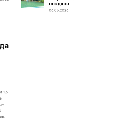
осадков
06.08.2026
нда
л 12-
е
ным
аль