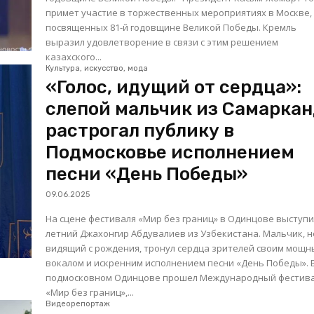
примет участие в торжественных мероприятиях в Москве,
посвященных 81-й годовщине Великой Победы. Кремль
выразил удовлетворение в связи с этим решением
казахского...
Культура, искусство, мода
«Голос, идущий от сердца»:
слепой мальчик из Самарка
растрогал публику в
Подмосковье исполнением
песни «День Победы»
09.06.2025
На сцене фестиваля «Мир без границ» в Одинцове выступи
летний Джахонгир Абдувалиев из Узбекистана. Мальчик, н
видящий с рождения, тронул сердца зрителей своим мощ
вокалом и искренним исполнением песни «День Победы». В
подмосковном Одинцове прошел Международный фестив
«Мир без границ»,...
Видеорепортаж