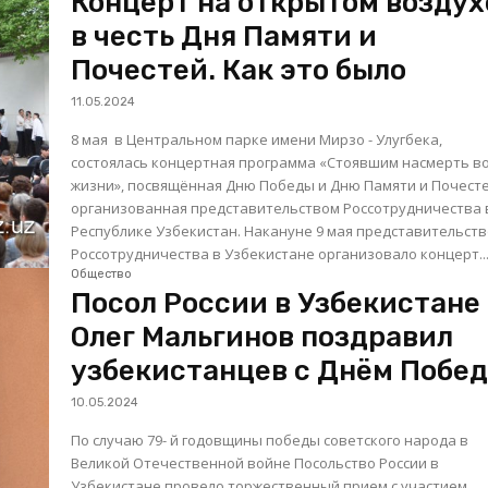
Концерт на открытом воздух
в честь Дня Памяти и
Почестей. Как это было
11.05.2024
8 мая в Центральном парке имени Мирзо - Улугбека,
состоялась концертная программа «Стоявшим насмерть в
жизни», посвящённая Дню Победы и Дню Памяти и Почесте
организованная представительством Россотрудничества 
Республике Узбекистан. Накануне 9 мая представительство
Россотрудничества в Узбекистане организовало концерт..
Общество
Посол России в Узбекистане
Олег Мальгинов поздравил
узбекистанцев с Днём Побе
10.05.2024
По случаю 79- й годовщины победы советского народа в
Великой Отечественной войне Посольство России в
Узбекистане провело торжественный прием с участием