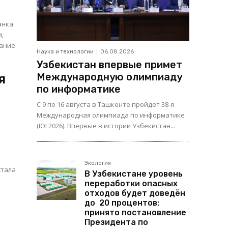
анка.
д
мание
Наука и технологии
06.08.2026
Узбекистан впервые примет
Международную олимпиаду
я
по информатике
С 9 по 16 августа в Ташкенте пройдет 38-я
Международная олимпиада по информатике
(IOI 2026). Впервые в истории Узбекистан...
Экология
стала
В Узбекистане уровень
переработки опасных
отходов будет доведён
до 20 процентов:
принято постановление
Президента по