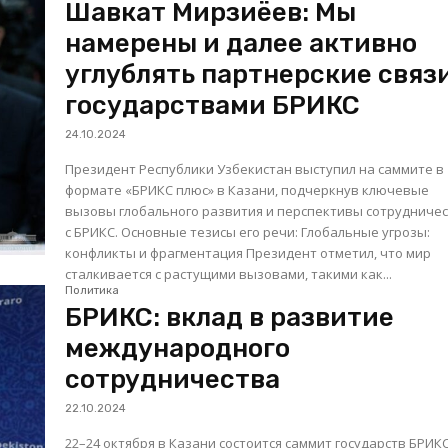
Шавкат Мирзиёев: Мы
намерены и далее активно
углублять партнерские связи
государствами БРИКС
24.10.2024
Президент Республики Узбекистан выступил на саммите в
формате «БРИКС плюс» в Казани, подчеркнув ключевые
вызовы глобального развития и перспективы сотрудниче
с БРИКС. Основные тезисы его речи: Глобальные угрозы:
конфликты и фрагментация Президент отметил, что мир
сталкивается с растущими вызовами, такими как...
Политика
БРИКС: вклад в развитие
международного
сотрудничества
22.10.2024
22–24 октября в Казани состоится саммит государств БРИКС