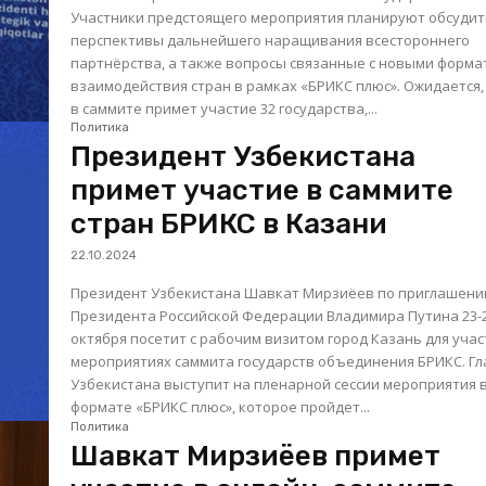
Участники предстоящего мероприятия планируют обсуди
перспективы дальнейшего наращивания всестороннего
партнёрства, а также вопросы связанные с новыми форм
взаимодействия стран в рамках «БРИКС плюс». Ожидается,
в саммите примет участие 32 государства,...
Политика
Президент Узбекистана
примет участие в саммите
стран БРИКС в Казани
22.10.2024
Президент Узбекистана Шавкат Мирзиёев по приглашен
Президента Российской Федерации Владимира Путина 23-
октября посетит с рабочим визитом город Казань для учас
мероприятиях саммита государств объединения БРИКС. Глава
Узбекистана выступит на пленарной сессии мероприятия 
формате «БРИКС плюс», которое пройдет...
Политика
Шавкат Мирзиёев примет