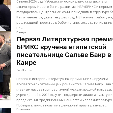
С июня 2026 года Узбекистан официально стал десятым
акционером Нового банка развития (НБР) БРИКС и первым
государством Центральной Азии, вошедшим в структуру б
Как отмечается, уже в текущем году НБР начнёт работу на
реализацией проектов в Узбекистане, сосредоточив вни
на...
В мире
Первая Литературная преми
БРИКС вручена египетской
писательнице Сальве Бакр в
Каире
26.01.2026
Первая в истории Литературная премия БРИКС вручена
египетской писательнице и романистке Сальве Бакр. Она 
главным лауреатом престижной международной награды,
учреждённой в 2024 году для поддержки диалога культур и
продвижения традиционных ценностей через литературу.
Победительница получила денежный приз в размере...
Политика