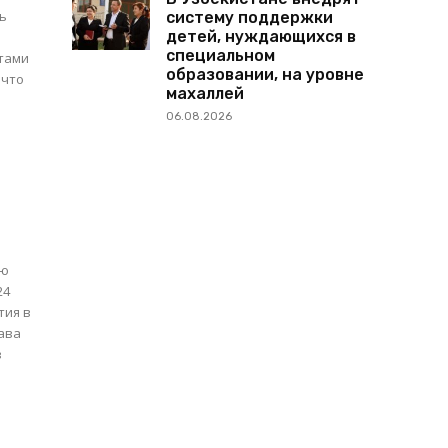
ть
систему поддержки
детей, нуждающихся в
специальном
атами
образовании, на уровне
 что
махаллей
06.08.2026
ию
24
тия в
в