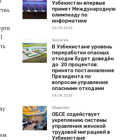
о
Узбекистан впервые
примет Международную
тва.
олимпиаду по
информатике
ерти
06.08.2026
П
Экология
ять
В Узбекистане уровень
переработки опасных
отходов будет доведён
до 20 процентов:
принято постановление
Президента по
вопросам управления
опасными отходами
06.08.2026
ду
Общество
ОБСЕ содействует
укреплению системы
управления женской
трудовой миграцией в
ним
Узбекистане