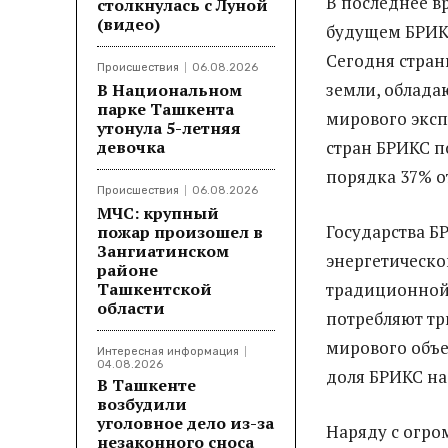
В последнее в
столкнулась с Луной
(видео)
будущем БРИКС
Сегодня стра
Происшествия
06.08.2026
земли, облада
В Национальном
парке Ташкента
мирового эксп
утонула 5-летняя
девочка
стран БРИКС п
порядка 37% о
Происшествия
06.08.2026
МЧС: крупный
Государства Б
пожар произошел в
Зангиатинском
энергетическо
районе
Ташкентской
традиционной
области
потребляют тр
мирового объе
Интересная информация
04.08.2026
доля БРИКС на
В Ташкенте
возбудили
уголовное дело из-за
Наряду с огр
незаконного сноса