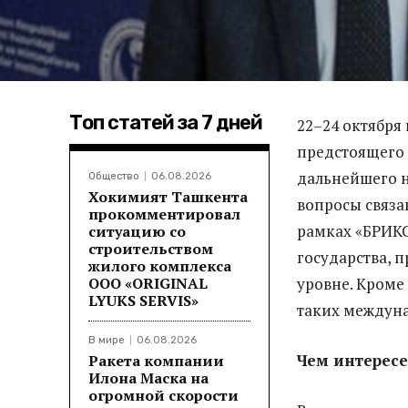
Топ статей за 7 дней
22–24 октября
предстоящего
дальнейшего н
Общество
06.08.2026
Хокимият Ташкента
вопросы связа
прокомментировал
рамках «БРИКС
ситуацию со
строительством
государства, 
жилого комплекса
ООО «ORIGINAL
уровне. Кроме
LYUKS SERVIS»
таких междуна
В мире
06.08.2026
Чем интерес
Ракета компании
Илона Маска на
огромной скорости