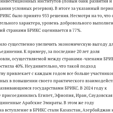
инвестиционных институтов (Новый банк развития и
ания условных резервов). В итоге за указанный пери
РИКС было принято 933 решения. Несмотря на то, что
ательного характера, уровень добровольного выполне
ий странами БРИКС оценивается в 77%.
лило существенно увеличить экономическую выгоду д
ъединения. К примеру, за последние 20 лет доля
говли, осуществляемой между странами–членами БРИ
остигла 40%. Неудивительно, что такой подход
тву привлекает с каждым годом все больше участнико
ных в повышении своего практического взаимодейст
азвивающимся государствами БРИКС. В 2024 году к
 присоединились Египет, Эфиопия, Иран, Саудовская
диненные Арабские Эмираты. В этом же году
а вступление в БРИКС стали Казахстан, Азербайджан 