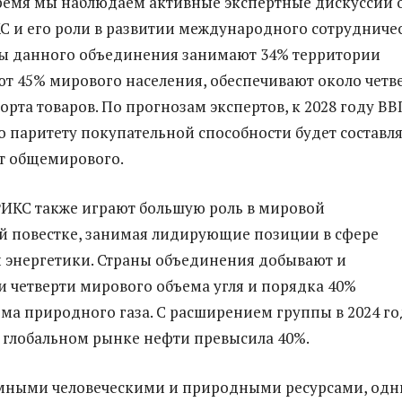
ремя мы наблюдаем активные экспертные дискуссии 
 и его роли в развитии международного сотрудничес
ны данного объединения занимают 34% территории
ют 45% мирового населения, обеспечивают около четв
орта товаров. По прогнозам экспертов, к 2028 году ВВ
о паритету покупательной способности будет составл
т общемирового.
РИКС также играют большую роль в мировой
й повестке, занимая лидирующие позиции в сфере
 энергетики. Страны объединения добывают и
и четверти мирового объема угля и порядка 40%
ма природного газа. С расширением группы в 2024 го
 глобальном рынке нефти превысила 40%.
омными человеческими и природными ресурсами, од