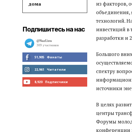
из факторов, 
дома
объединения, 
технологий. Н
Подпишитесь на нас
инвестиций в 
разработки и 
Большого вним
51,905
Фанаты
осуществляем
МНЕ НРАВИТСЯ
22,961
Читатели
спектру вопро
информационн
ЧИТАТЬ
8,920
Подписчики
источники эне
ПОДПИСАТЬСЯ
В целях разви
центры трансф
Форумы молоды
конференции 