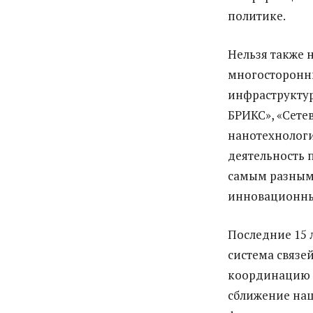
политике.
Нельзя также 
многосторонни
инфраструктур
БРИКС», «Сете
нанотехнологи
деятельность 
самым разным
инновационны
Последние 15 
система связе
координацию 
сближение нац