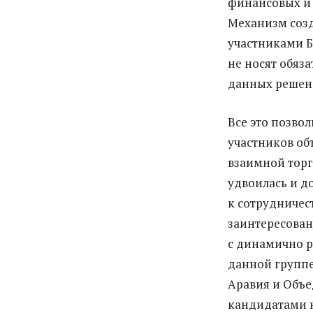
финансовых и 
Механизм созд
участниками Б
не носят обяз
данных решен
Все это позво
участников об
взаимной тор
удвоилась и д
к сотрудничес
заинтересован
с динамично р
данной группе
Аравия и Объе
кандидатами н