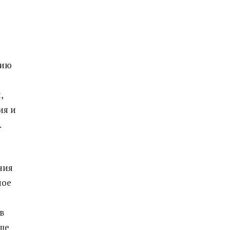
вию
,
ия и
.
ния
ное
в
ыше