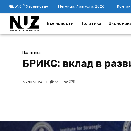
C
31.6
Узбекистан
Пятница, 7 августа, 2026
Контак
Все новости
Политика
Экономик
Политика
БРИКС: вклад в раз
375
13
22.10.2024