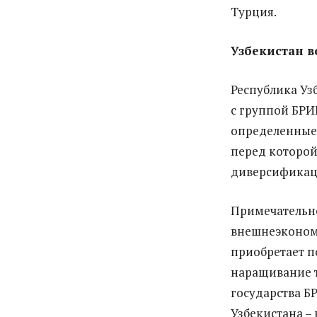
Турция.
Узбекистан в
Республика Уз
с группой БРИ
определенные
перед которой
диверсификац
Примечательно
внешнеэкономи
приобретает п
наращивание т
государства Б
Узбекистана – 