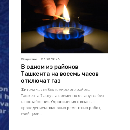
Общество
07.08.2026
В одном из районов
Ташкента на восемь часов
отключат газ
Жители части Бектемирского района
Ташкента 7 августа временно останутся без
газоснабжения. Ограничения связаны с
проведением плановых ремонтных работ,
сообщили...