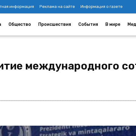
тная информация
Реклама на сайте
Информация о газете
а
Общество
Происшествия
События
В мире
Мед
витие международного с