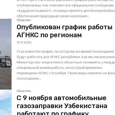
опубликованы. Как поясняется в официальном сообщении
«Худудгазтаъминот», эта мера принята для бесперебойно
обеспечения природным газом населения...
Общество
Опубликован график работы
АГНКС по регионам
10.11.2022
Стал известен график, по которому во время похолодания
будут работать все АГНКС республики. Как мы писали ранее,
Министерство энергетики и областные хокимияты утверд
специальный режим работы, на который временно
переведены АГНКС с 9 ноября. Такие меры приняты на фон
похолодания,...
Общество
С 9 ноября автомобильные
газозаправки Узбекистана
работают по графику