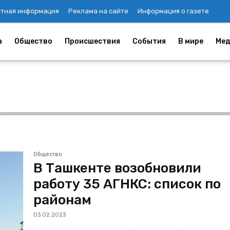
ктная информация
Реклама на сайте
Информация о газете
а
Общество
Происшествия
События
В мире
Мед
Общество
В Ташкенте возобновили
работу 35 АГНКС: список по
районам
03.02.2023