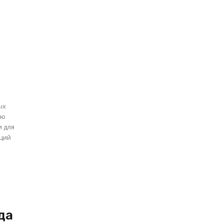
х
я
ых
и для
ций
да