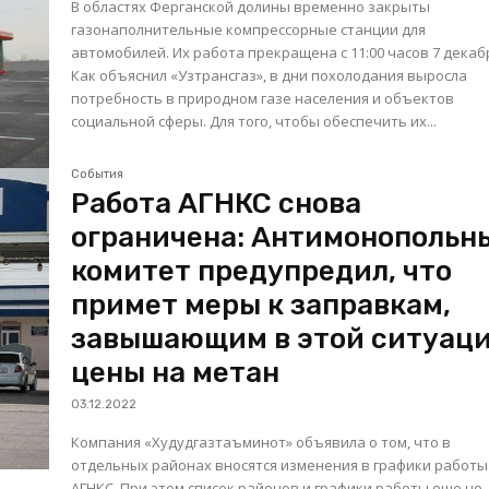
В областях Ферганской долины временно закрыты
газонаполнительные компрессорные станции для
автомобилей. Их работа прекращена с 11:00 часов 7 декаб
Как объяснил «Узтрансгаз», в дни похолодания выросла
потребность в природном газе населения и объектов
социальной сферы. Для того, чтобы обеспечить их...
События
Работа АГНКС снова
ограничена: Антимонопольн
комитет предупредил, что
примет меры к заправкам,
завышающим в этой ситуац
цены на метан
03.12.2022
Компания «Худудгазтаъминот» объявила о том, что в
отдельных районах вносятся изменения в графики работы
АГНКС. При этом список районов и графики работы еще не