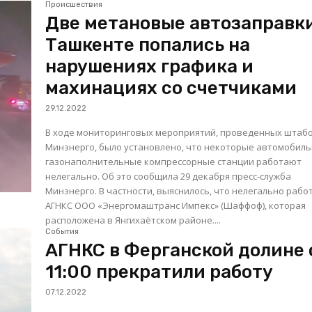
Происшествия
Две метановые автозаправки
Ташкенте попались на
нарушениях графика и
махинациях со счетчиками
29.12.2022
В ходе мониторинговых мероприятий, проведенных штаб
Минэнерго, было установлено, что некоторые автомобил
газонаполнительные компрессорные станции работают
нелегально. Об это сообщила 29 декабря пресс-служба
Минэнерго. В частности, выяснилось, что нелегально работала
АГНКС ООО «Энергомаштранс Импекс» (Шаффоф), которая
расположена в Янгихаётском районе....
События
АГНКС в Ферганской долине 
11:00 прекратили работу
07.12.2022