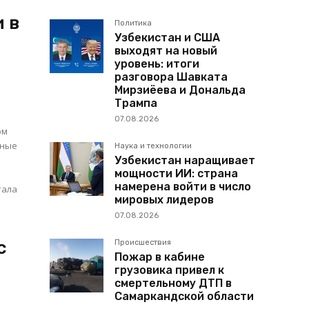
 в
Политика
Узбекистан и США
выходят на новый
уровень: итоги
разговора Шавката
Мирзиёева и Дональда
Трампа
07.08.2026
ом
ьные
Наука и технологии
Узбекистан наращивает
мощности ИИ: страна
намерена войти в число
мировых лидеров
07.08.2026
с
Происшествия
Пожар в кабине
грузовика привел к
смертельному ДТП в
Самаркандской области