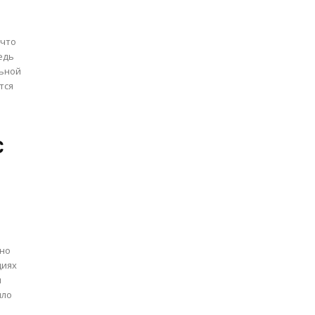
 что
едь
льной
тся
С
нно
и