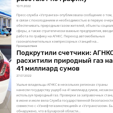
10.11.2022
Пресс-служба «Узтрангаз» опубликовала сообщение о том,
в связи с похолоданием и необходимостью в первую очер
обеспечивать природным газом жителей, объекты социа
сферы, а также стратегически важные предприятия, вводи
работа по графику на АГНКС. Переход автомобильных
газонаполнительных компрессорных станций на...
Происшествия
Подкрутили счетчики: АГНК
расхитили природный газ на
41 миллиард сумов
27.07.2022
Ушлые владельцы АГНКС в нескольких регионах страны
нанесли государству ущерб на 41 миллиард сумов, незако
используя природный газ. Проверки за заправочных станциях
в июне и июле вела Служба государственной безопасност
совместно с «Узнефтегазинспекцией» и «Узтрансгазом». Было
обнаружено, что в Бухарской области...