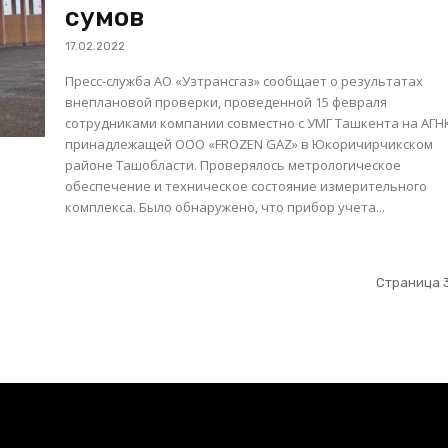
сумов
17.02.2022
Пресс-служба АО «Узтрансгаз» сообщает о результатах
внеплановой проверки, проведенной 15 февраля
сотрудниками компании совместно с УМГ Ташкента на АГН
принадлежащей ООО «FROZEN GAZ» в Юкоричирчикском
районе Ташобласти. Проверялось метрологическое
обеспечение и техническое состояние измерительного
комплекса. Было обнаружено, что прибор учета...
Страница 3