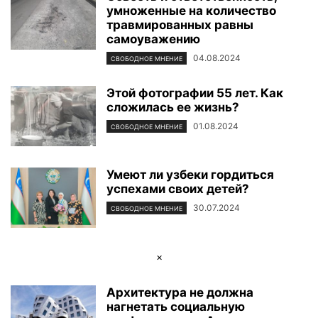
умноженные на количество
ФОТОРЕПОРТАЖ
ЦЕНТР ИСЛАМСКОЙ ЦИВИЛИЗАЦИИ
ЭКОЛОГИЯ
травмированных равны
ЭКОНОМИКА И БИЗНЕС
самоуважению
04.08.2024
СВОБОДНОЕ МНЕНИЕ
Этой фотографии 55 лет. Как
сложилась ее жизнь?
01.08.2024
СВОБОДНОЕ МНЕНИЕ
Умеют ли узбеки гордиться
успехами своих детей?
30.07.2024
СВОБОДНОЕ МНЕНИЕ
×
Архитектура не должна
нагнетать социальную