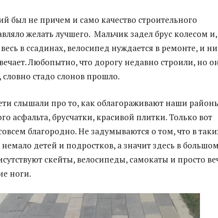
ий был не причем и само качество строительного
вляло желать лучшего. Мальчик задел брус колесом и,
 весь в ссадинах, велосипед нуждается в ремонте, и н
твечает. Любопытно, что дорогу недавно строили, но о
, словно стадо слонов прошло.
дети слышали про то, как облагораживают наши районы
о асфальта, брусчатки, красивой плитки. Только вот
совсем благородно. Не задумываются о том, что в таки
 немало детей и подростков, а значит здесь в большо
исутствуют скейты, велосипеды, самокаты и просто ве
ие ноги.