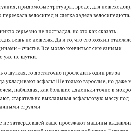
туация, придомовые тротуары, вроде, для пешеходов)
о переехала велосипед и слегка задела велосипедиста.
никто серьезно не пострадал, но это как сказать!
дня вещь не дешевая. Да и то, что его хозяин отделал
динами – счастье. Все могло кончиться серьезными
о уже не шутки.
ь о шутках, то достаточно проследить один раз за
да укладывают асфальт! Не только взрослые, но даже 
очем, наблюдая, как большие дяденьки точно в мокр
ают, старательно выкладывая асфальтовую массу под
дяными струями.
ще не затвердевшей каше проезжают машины выдавли