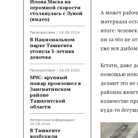
Илона Маска на
огромной скорости
А может рабоч
столкнулась с Луной
(видео)
материала оста
итоге: человек
Происшествия
06.08.2026
ни за что не о
В Национальном
парке Ташкента
уже вся дыбом
утонула 5-летняя
девочка
Кстати, даже 
Происшествия
06.08.2026
помощью новог
МЧС: крупный
делают это не 
пожар произошел в
Зангиатинском
районах живет
районе
Ташкентской
количестве пр
области
куда-то бегущ
Интересная информация
04.08.2026
В Ташкенте
возбудили