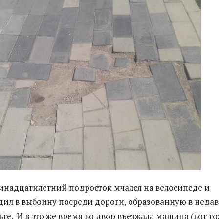
инадцатилетний подросток мчался на велосипеде и
ил в выбоину посреди дороги, образованную в неда
те. И в это же время во двор въезжала машина (вот т