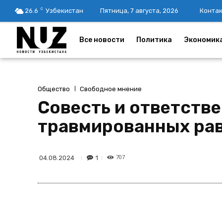
C
26.6
Узбекистан
Пятница, 7 августа, 2026
Конта
Все новости
Политика
Экономик
Общество
Свободное мнение
Совесть и ответств
травмированных ра
707
1
04.08.2024