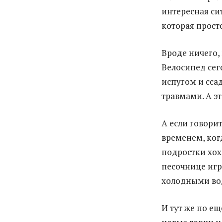
интересная си
которая прост
Вроде ничего, 
Велосипед сего
испугом и сса
травмами. А эт
А если говорит
временем, ког
подростки хох
песочнице игр
холодными во
И тут же по е