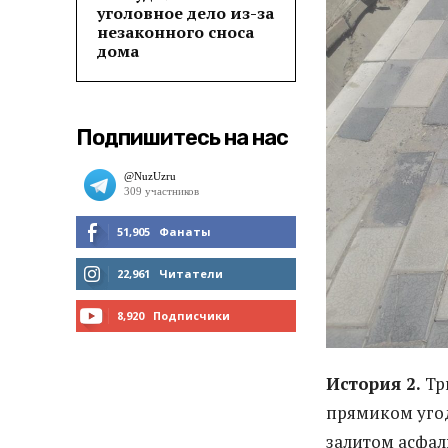
уголовное дело из-за
незаконного сноса
дома
Подпишитесь на нас
51,905
Фанаты
МНЕ НРАВИТСЯ
22,961
Читатели
ЧИТАТЬ
8,920
Подписчики
ПОДПИСАТЬСЯ
История 2.
Тр
прямиком угод
залитом асфаль