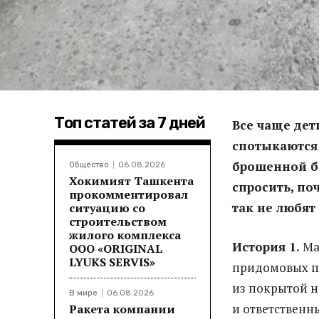
Топ статей за 7 дней
Все чаще дет
спотыкаются 
брошенной ба
Общество
06.08.2026
Хокимият Ташкента
спросить, по
прокомментировал
так не любят
ситуацию со
строительством
жилого комплекса
История 1.
Мал
ООО «ORIGINAL
LYUKS SERVIS»
придомовых па
из покрытой н
В мире
06.08.2026
и ответственн
Ракета компании