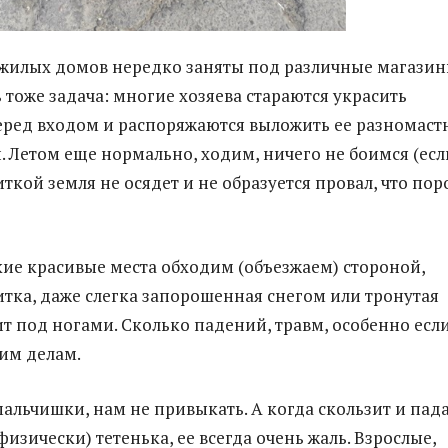
жилых домов нередко заняты под различные магазин
 тоже задача: многие хозяева стараются украсить
ред входом и распоряжаются выложить ее разномаст
. Летом еще нормально, ходим, ничего не боимся (есл
ткой земля не осядет и не образуется провал, что пор
кие красивые места обходим (объезжаем) стороной,
итка, даже слегка запорошенная снегом или тронутая
ит под ногами. Сколько падений, травм, особенно есл
им делам.
мальчишки, нам не привыкать. А когда скользит и пад
изически) тетенька, ее всегда очень жаль. Взрослые,