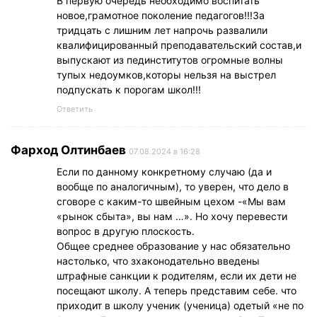
В первую очередь необходимо воспитать
новое,грамотное поколение педагогов!!!За
тридцать с лишним лет напрочь развалили
квалифицированный преподавательский состав,и
выпускают из пединститутов огромные волны
тупых недоумков,которы нельзя на выстрел
подпускать к порогам школ!!!
Ответить
Фарход Олтинбаев
07.08.2024 в 16:28
Если по данному конкретному случаю (да и
вообще по аналогичным), то уверен, что дело в
сговоре с каким-то швейным цехом -«Мы вам
«рынок сбыта», вы нам …». Но хочу перевести
вопрос в другую плоскость.
Общее среднее образование у нас обязательно
настолько, что зхаконодательно введены
штрафные санкции к родителям, если их дети не
посещают школу. А теперь представим себе. что
приходит в школу ученик (ученица) одетый «не по