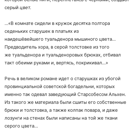
серый
цвет.
…«В комнате сидели в кружок десятка полтора
седеньких старушек в платьях из
наидешёвейшего туальденора мышиного цвета…
Предводитель хора, в серой толстовке из того
же туальденора и туальденоровых брюках, отбивал
такт обеими руками и, вертясь, покрикивал…»
Речь в великом романе идет о старушках из убогой
провинциальной советской богадельни, которых
именно так одевал заведующий Старсобесом Альхен.
Из такого же материала были сшиты его собственные
брюки и толстовка, а также колпак повара, и даже
лозунги на стенах были написаны на той же ткани
серого цвета…