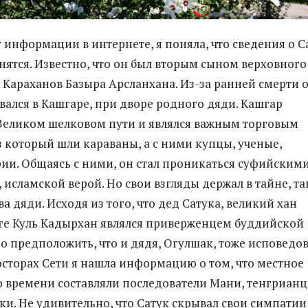
 информации в интернете, я поняла, что сведения о С
знятся. Известно, что он был вторым сыном верховного
 Караханов Базыра Арсланхана. Из-за ранней смерти 
вался в Кашгаре, при дворе родного дяди. Кашгар
Великом шелковом пути и являлся важным торговым
з который шли караваны, а с ними купцы, ученые,
фии. Общаясь с ними, он стал проникаться суфийским
 исламской верой. Но свои взгляды держал в тайне, та
ва дяди. Исходя из того, что дед Сатука, великий хан
ге Куль Кадырхан являлся приверженцем буддийской
о предположить, что и дядя, Огулшак, тоже исповедо
осторах Сети я нашла информацию о том, что местное
о времени составляли последователи Мани, тенгрианц
и. Не удивительно, что Сатук скрывал свои симпатии