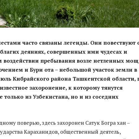
естами часто связаны легенды. Они повествуют 
 благих деяниях, совершенных ими чудесах и
м воздействии пребывания возле нетленных мощ
ючением и Бури ота – небольшой участок земли в
юль Кибрайского района Ташкентской области, 
известное захоронение, к которому тянутся
 только из Узбекистана, но и из соседних
дному поверью, здесь захоронен Сатук Богра хан –
сударства Караханидов, общественный деятель,