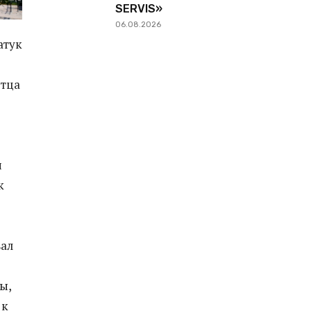
SERVIS»
06.08.2026
атук
отца
и
к
вал
ы,
 к