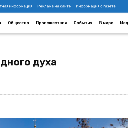
тная информация
Реклама на сайте
Информация о газете
а
Общество
Происшествия
События
В мире
Мед
одного духа