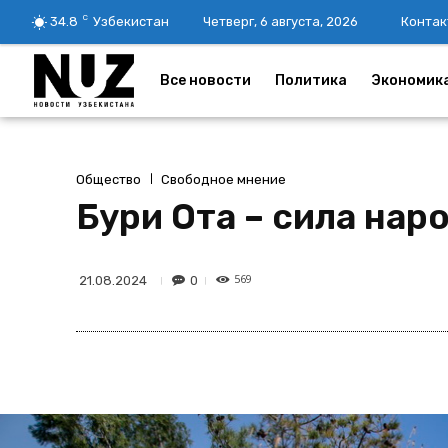
C
34.8
Узбекистан
Четверг, 6 августа, 2026
Контак
Все новости
Политика
Экономик
Общество
Свободное мнение
Бури Ота – сила нар
569
0
21.08.2024