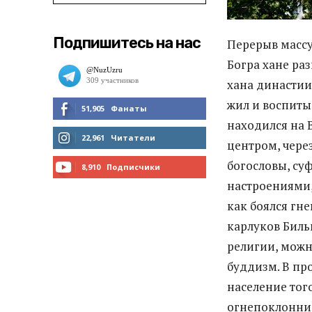
Подпишитесь на нас
Перерыв массу
Богра хане ра
хана династии
жил и воспиты
51,905
Фанаты
находился на 
МНЕ НРАВИТСЯ
22,961
Читатели
центром, чере
богословы, су
ЧИТАТЬ
8,910
Подписчики
настроениями,
ПОДПИСАТЬСЯ
как боялся гне
карлуков Биль
религии, можн
буддизм. В пр
население тог
огнепоклонник