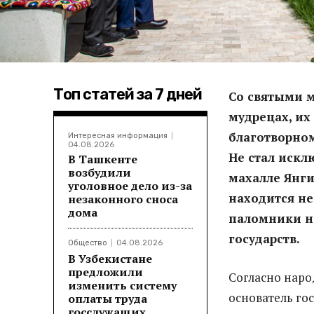
Топ статей за 7 дней
Со святыми м
мудрецах, их
благотворно
Интересная информация
04.08.2026
Не стал искл
В Ташкенте
возбудили
махалле Янги
уголовное дело из-за
находится не
незаконного сноса
дома
паломники не
государств.
Общество
04.08.2026
В Узбекистане
предложили
Согласно наро
изменить систему
основатель го
оплаты труда
госслужащих