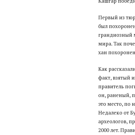
Кашгар побед
Первый из тюр
был похоронен
грандиозный м
мира. Так поч
хан похоронен
Как рассказали
факт, взятый и
правитель поги
он, раненый, 
это место, по
Недалеко от Б
археологов, п
2000 лет. Пра