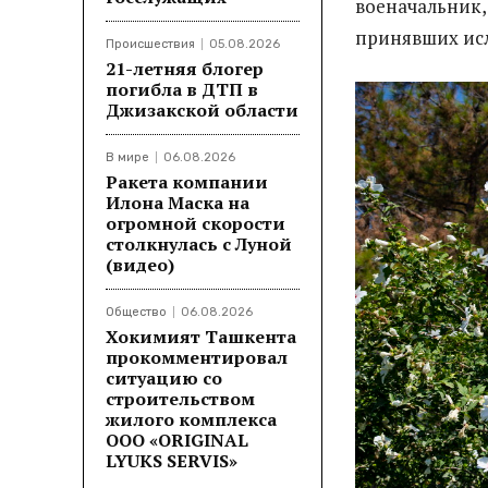
военачальник,
принявших ис
Происшествия
05.08.2026
21-летняя блогер
погибла в ДТП в
Джизакской области
В мире
06.08.2026
Ракета компании
Илона Маска на
огромной скорости
столкнулась с Луной
(видео)
Общество
06.08.2026
Хокимият Ташкента
прокомментировал
ситуацию со
строительством
жилого комплекса
ООО «ORIGINAL
LYUKS SERVIS»