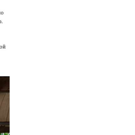
ло
р.
той