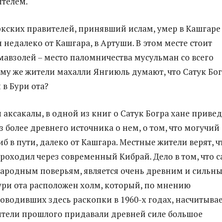
ителем.
кских правителей, принявший ислам, умер в Кашгаре
 недалеко от Кашгара, в Артуши. В этом месте стоит
авзолей – место паломничества мусульман со всего
ему же жители махалли Янгиюль думают, что Сатук Бо
 в Бури ота?
 аксакалы, в одной из книг о Сатук Богра хане приве
з более древнего источника о нем, о том, что могучий
б в пути, далеко от Кашгара. Местные жители верят, ч
проходил через современный Кибрай. Дело в том, что 
 народным поверьям, является очень древним и сильны
ури ота расположен холм, который, по мнению
роводивших здесь раскопки в 1960-х годах, насчитыва
вители прошлого придавали древней силе большое