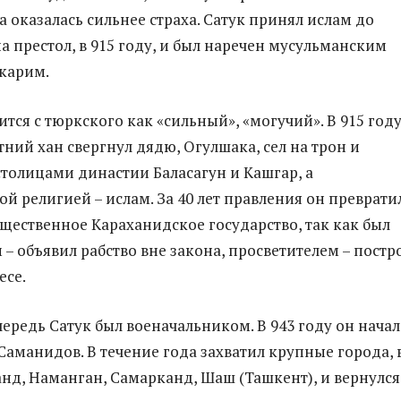
а оказалась сильнее страха. Сатук принял ислам до
а престол, в 915 году, и был наречен мусульманским
карим.
тся с тюркского как «сильный», «могучий». В 915 год
тний хан свергнул дядю, Огулшака, сел на трон и
столицами династии Баласагун и Кашгар, а
й религией – ислам. За 40 лет правления он преврати
ущественное Караханидское государство, так как был
– объявил рабство вне закона, просветителем – постр
есе.
чередь Сатук был военачальником. В 943 году он начал
Саманидов. В течение года захватил крупные города, 
анд, Наманган, Самарканд, Шаш (Ташкент), и вернулся