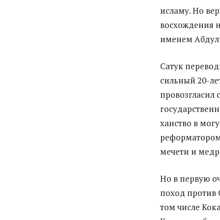
исламу. Но вер
восхождения н
именем Абдул
Сатук переводи
сильный 20-ле
провозгласил 
государственно
ханство в мог
реформатором 
мечети и медр
Но в первую о
поход против 
том числе Кок