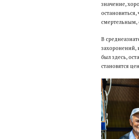
значение, хоро
остановиться, 
смертельным, о
В среднеазиат
захоронений, и
был здесь, ост
становятся це