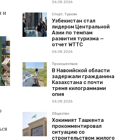
06.08.2026
ы и
Спорт, Туризм
Узбекистан стал
лидером Центральной
Азии по темпам
развития туризма —
отчет WTTC
06.08.2026
Происшествия
В Навоийской области
задержали гражданина
Казахстана с почти
тремя килограммами
опия
06.08.2026
ю
Общество
Хокимият Ташкента
прокомментировал
ься
ситуацию со
строительством жилого