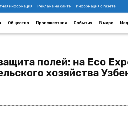
тная информация
Реклама на сайте
Информация о газете
а
Общество
Происшествия
События
В мире
Мед
ащита полей: на Eco Expo
ельского хозяйства Узбе