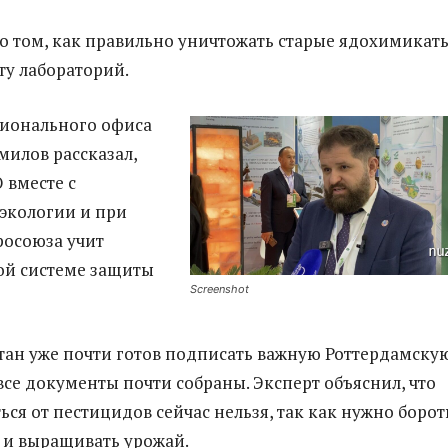
о том, как правильно уничтожать старые ядохимикат
ту лабораторий.
гионального офиса
илов рассказал,
 вместе с
экологии и при
росоюза учит
ой системе защиты
Screenshot
тан уже почти готов подписать важную Роттердамску
се документы почти собраны. Эксперт объяснил, что
ься от пестицидов сейчас нельзя, так как нужно борот
 и выращивать урожай.