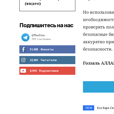
(видео)
Но использова
необходимости
Подпишитесь на нас
проверить пол
безопасные би
аккуратно при
безопасности.
51,905
Фанаты
МНЕ НРАВИТСЯ
22,961
Читатели
Гоззаль АЛЛ
ЧИТАТЬ
8,910
Подписчики
ПОДПИСАТЬСЯ
ТЕГИ
Eco Expo Ce