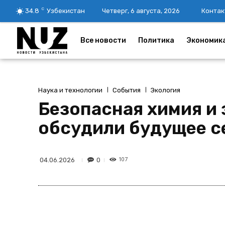
C
34.8
Узбекистан
Четверг, 6 августа, 2026
Контак
Все новости
Политика
Экономик
Наука и технологии
События
Экология
Безопасная химия и з
обсудили будущее с
107
0
04.06.2026