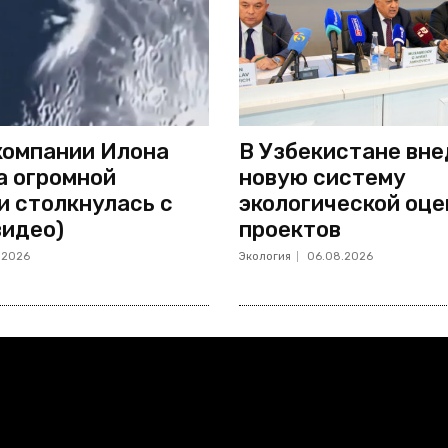
компании Илона
В Узбекистане вн
а огромной
новую систему
и столкнулась с
экологической оце
видео)
проектов
.2026
Экология
06.08.2026