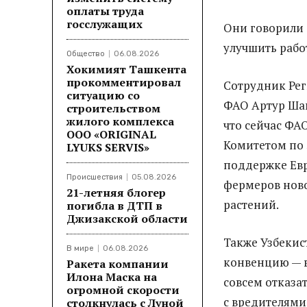
оплаты труда
госслужащих
Они говорили 
улучшить рабо
Общество
06.08.2026
Хокимият Ташкента
прокомментировал
Сотрудник Ре
ситуацию со
ФАО Артур Шам
строительством
жилого комплекса
что сейчас ФАО
ООО «ORIGINAL
Комитетом по 
LYUKS SERVIS»
поддержке Ев
Происшествия
05.08.2026
фермеров нов
21-летняя блогер
растений.
погибла в ДТП в
Джизакской области
Также Узбекис
В мире
06.08.2026
конвенцию — в
Ракета компании
Илона Маска на
совсем отказат
огромной скорости
с вредителями
столкнулась с Луной