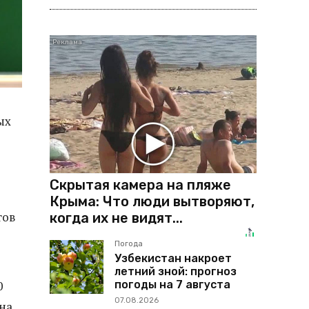
ых
Скрытая камера на пляже
Крыма: Что люди вытворяют,
тов
когда их не видят...
Погода
Узбекистан накроет
летний зной: прогноз
погоды на 7 августа
0
07.08.2026
на