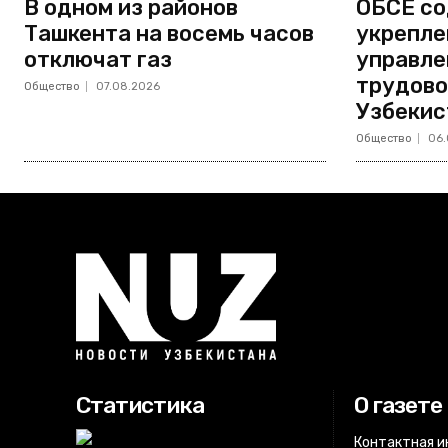
В одном из районов
ОБСЕ со
Ташкента на восемь часов
укрепле
отключат газ
управле
трудово
Общество
07.08.2026
Узбекис
Общество
06.
Статистика
О газете
Контактная 