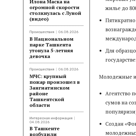
Илона Маска на
огромной скорости
жилье до 80
столкнулась с Луной
(видео)
Пятикратно
вознагражд
Происшествия
06.08.2026
международ
В Национальном
парке Ташкента
утонула 5-летняя
Для образцо
девочка
государств
Происшествия
06.08.2026
МЧС: крупный
Молодежные и
пожар произошел в
Зангиатинском
Агентство 
районе
Ташкентской
сумов на со
области
популяризи
Интересная информация
04.08.2026
Создан «Фо
В Ташкенте
молодежных
возбудили