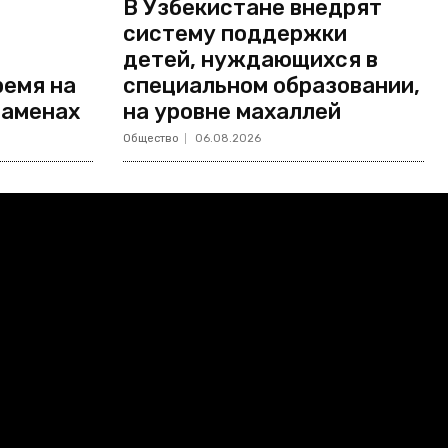
В Узбекистане внедрят
систему поддержки
детей, нуждающихся в
ремя на
специальном образовании,
заменах
на уровне махаллей
Общество
06.08.2026