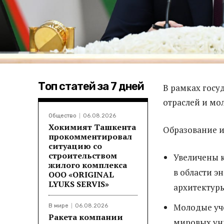
Топ статей за 7 дней
В рамках гос
отраслей и мо
Общество
06.08.2026
Хокимият Ташкента
Образование и
прокомментировал
ситуацию со
строительством
Увеличены 
жилого комплекса
в области э
ООО «ORIGINAL
LYUKS SERVIS»
архитектур
Молодые уче
В мире
06.08.2026
Ракета компании
мировых уни