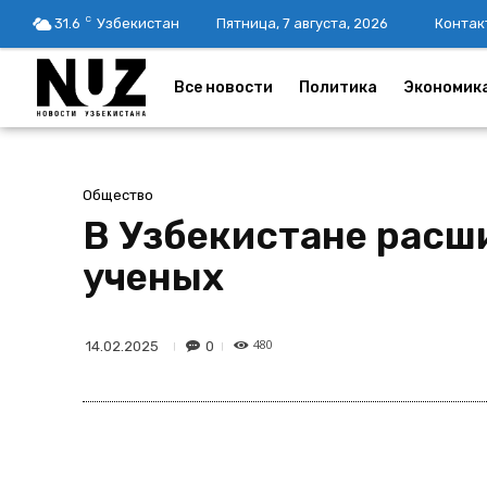
C
31.6
Узбекистан
Пятница, 7 августа, 2026
Контак
Все новости
Политика
Экономик
Общество
В Узбекистане расш
ученых
480
0
14.02.2025