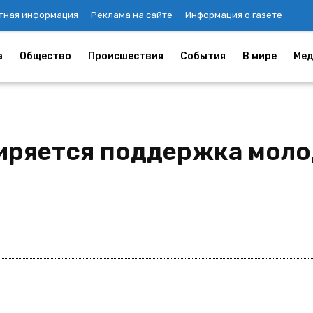
тная информация
Реклама на сайте
Информация о газете
а
Общество
Происшествия
События
В мире
Мед
иряется поддержка моло