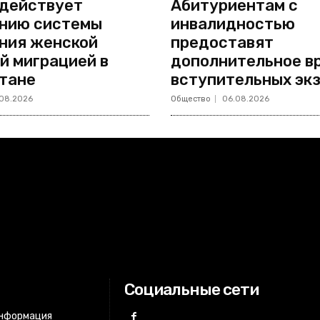
действует
Абитуриентам с
нию системы
инвалидностью
ния женской
предоставят
й миграцией в
дополнительное в
тане
вступительных эк
08.2026
Общество
06.08.2026
Социальные сети
информация