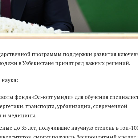
ударственной программы поддержки развития ключев
лодежи в Узбекистане принят ряд важных решений.
 наука:
квоты фонда «Эл-юрт умиди» для обучения специалис
нергетики, транспорта, урбанизации, современной
ы и медицины.
ные до 35 лет, получившие научную степень в топ-10
верситетов, смогут получить беспроцентный кредит 