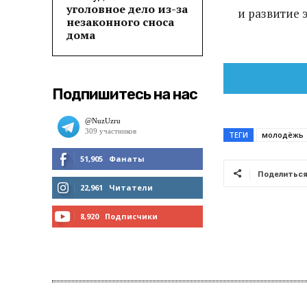
уголовное дело из-за
и развитие 
незаконного сноса
дома
Подпишитесь на нас
ТЕГИ
молодёжь
51,905
Фанаты
Поделитьс
МНЕ НРАВИТСЯ
22,961
Читатели
ЧИТАТЬ
8,920
Подписчики
ПОДПИСАТЬСЯ