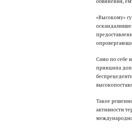
обвинения, ем
«Высокому» су
оскандалившег
предоставлен
опровергающи
Само по себе 
принципа доп
беспрецедентн
высокопоставл
Такое решени
активности те
международно