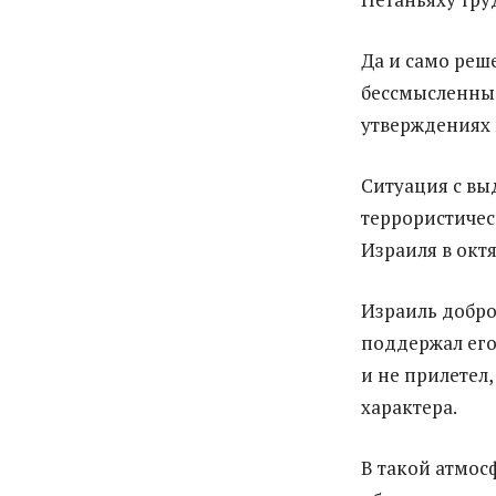
Да и само реш
бессмысленным
утверждениях 
Ситуация с вы
террористичес
Израиля в окт
Израиль добро
поддержал его
и не прилетел
характера.
В такой атмос