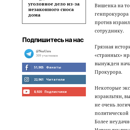
уголовное дело из-за
Вишенка на т
незаконного сноса
генпрокурора 
дома
против израил
сотруднику.
Подпишитесь на нас
Грязная истор
«странных» нр
вынужден нача
51,905
Фанаты
Прокурора.
МНЕ НРАВИТСЯ
22,961
Читатели
Некоторые экс
ЧИТАТЬ
8,920
Подписчики
израильтян, в
ПОДПИСАТЬСЯ
не очень логич
политической 
Более неудачн
Нетаньяху тру