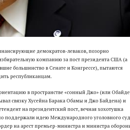
инансирующие демократов-леваков, позорно
збирательную компанию за пост президента США (а
вшие большинство в Сенате и Конгрессе), пытаются
дить республиканцам.
иентацию в пространстве «сонный Джо» (или Обайде
ывал связку Хусейна Барака Обамы и Джо Байдена) и
тендент на президентский пост, вечная хохотушка
но поддержали идею Международного уголовного су
ордер на арест премьер-министра и министра оборон