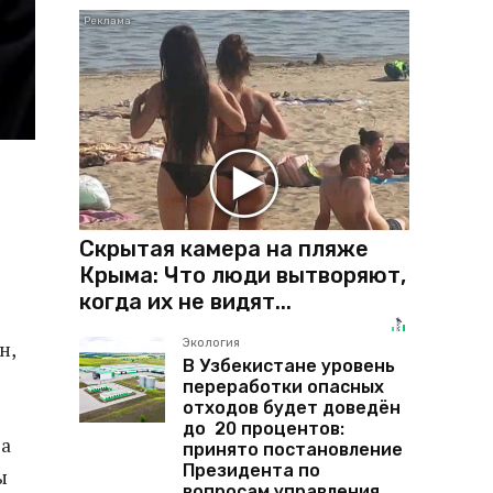
Скрытая камера на пляже
Крыма: Что люди вытворяют,
когда их не видят...
Экология
н,
В Узбекистане уровень
переработки опасных
отходов будет доведён
до 20 процентов:
да
принято постановление
Президента по
ы
вопросам управления