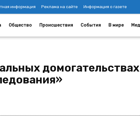
тная информация
Реклама на сайте
Информация о газете
а
Общество
Происшествия
События
В мире
Мед
альных домогательствах
следования»