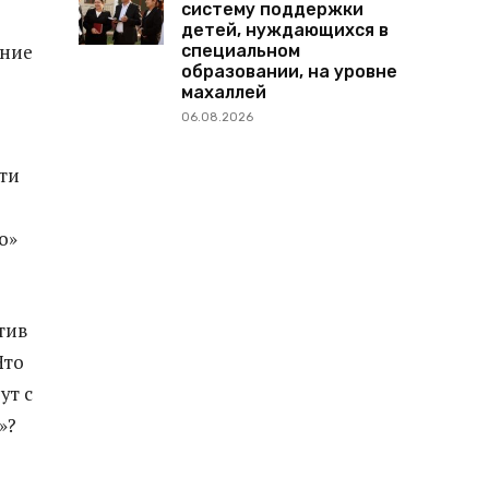
систему поддержки
детей, нуждающихся в
ение
специальном
образовании, на уровне
махаллей
06.08.2026
ти
о»
тив
Что
ут с
»?