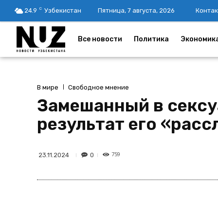
C
24.9
Узбекистан
Пятница, 7 августа, 2026
Контак
Все новости
Политика
Экономик
В мире
Свободное мнение
Замешанный в сексу
результат его «рас
759
0
23.11.2024