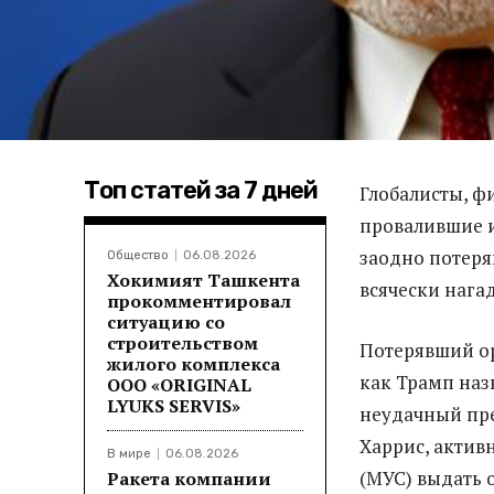
Топ статей за 7 дней
Глобалисты, ф
провалившие и
заодно потеря
Общество
06.08.2026
Хокимият Ташкента
всячески нага
прокомментировал
ситуацию со
строительством
Потерявший ор
жилого комплекса
как Трамп наз
ООО «ORIGINAL
LYUKS SERVIS»
неудачный пре
Харрис, актив
В мире
06.08.2026
(МУС) выдать 
Ракета компании