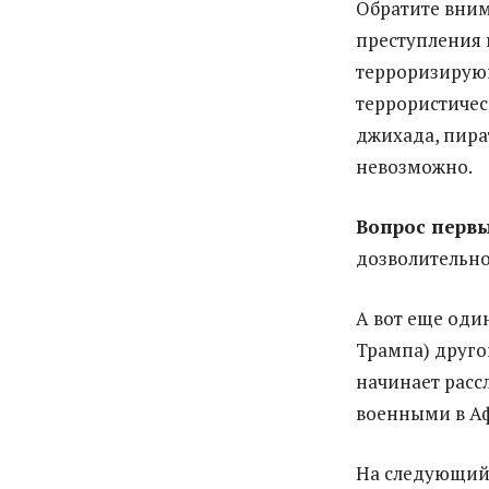
Обратите вним
преступления
терроризирую
террористичес
джихада, пира
невозможно.
Вопрос перв
дозволительно
А вот еще оди
Трампа) друго
начинает рас
военными в Аф
На следующий 