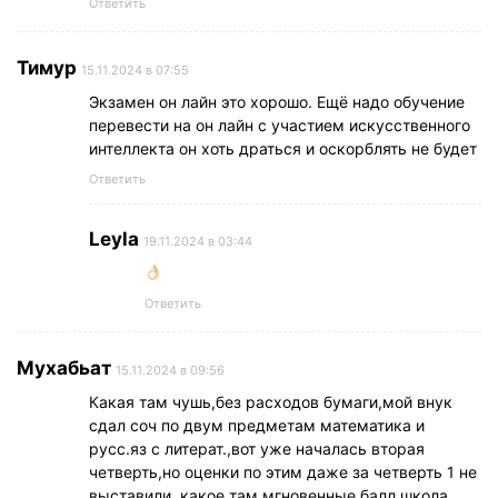
Ответить
Тимур
15.11.2024 в 07:55
Экзамен он лайн это хорошо. Ещё надо обучение
перевести на он лайн с участием искусственного
интеллекта он хоть драться и оскорблять не будет
Ответить
Leyla
19.11.2024 в 03:44
Ответить
Мухабьат
15.11.2024 в 09:56
Какая там чушь,без расходов бумаги,мой внук
сдал соч по двум предметам математика и
русс.яз с литерат.,вот уже началась вторая
четверть,но оценки по этим даже за четверть 1 не
выставили ,какое там мгновенные балл,школа