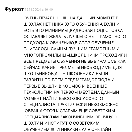
Фуркат
15.11.2024 в 16:49
ОЧЕНЬ ПЕЧАЛЬНО!!!!!! НА ДАННЫЙ МОМЕНТ В
ШКОЛАХ НЕТ НИКАКОГО ОБУЧЕНИЯ А ЕСЛИ И
ЕСТЬ ЭТО МИНИМУМ ,КАДРОВАЯ ПОДГОТОВКА
ОСТАВЛЯЕТ ЖЕЛАТЬ ЛУЧШЕГО.НЕТ ГРАМОТНОГО
ПОДХОДА К ОБУЧЕНИЮ,В СССР ОБУЧЕНИЕ
СЧИТАЛОСЬ САМЫМ ЛУЧШИМ,ГРАМОТНЫМ И
МНОГОПРОФИЛЬНЫМ,ШКОЛЬНИКИ ПРОХОДИЛИ
ВСЕ ПРЕДМЕТЫ ОБУЧЕНИЯ НЕ ВЫБИРАЛОСЬ КАК
СЕЙЧАС КАКИЕ ПРЕДМЕТЫ НЕОБХОДИМЫ ДЛЯ
ШКОЛЬНИКОВ,А Т.Е. ШКОЛЬНИКИ БЫЛИ
РАЗВИТЫ ПО ВСЕМ ПРЕДМЕТАМ,ОТСЮДА И
ПЕРВЫЕ ВЫШЛИ В КОСМОС И ВОЕННЫЕ
ТЕХНОЛОГИИ НА ПЕРВОМ МЕСТЕ.НА ДАННЫЙ
МОМЕНТ НАЙТИ ВЫСОКОКЛАССНОГО
СПЕЦИАЛИСТА ПРАКТИЧЕСКИ НЕВОЗМОЖНО
,ОБРАЩАЮТСЯ К СТАРЫМ ЕЩЕ СОВЕТСКИМ
СПЕЦИАЛИСТАМ ЗАКОНЧИВШИМ ОБЫЧНУЮ
ШКОЛУ И ИНСТИТУТ С СОВЕТСКИМ
ОБУЧЕНИЕМ!!!!! И НИКАКИЕ АЛЯ ОН-ЛАЙН